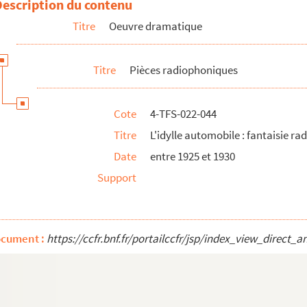
Description du contenu
Titre
Oeuvre dramatique
Titre
Pièces radiophoniques
diophonique
Cote
4-TFS-022-044
emoiselle George
Titre
L'idylle automobile : fantaisie r
Date
entre 1925 et 1930
Support
ocument :
https://ccfr.bnf.fr/portailccfr/jsp/index_view_dire