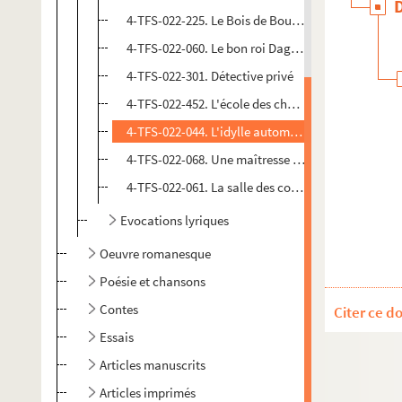
4-TFS-022-225. Le Bois de Boulogne
4-TFS-022-060. Le bon roi Dagobert
4-TFS-022-301. Détective privé
4-TFS-022-452. L'école des chauffeurs
4-TFS-022-044. L'idylle automobile : fantaisie ra
4-TFS-022-068. Une maîtresse de Napoléon : Mad
4-TFS-022-061. La salle des coffres
Evocations lyriques
Oeuvre romanesque
Poésie et chansons
Contes
Citer ce d
Essais
Articles manuscrits
Articles imprimés