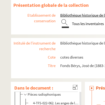
Présentation globale de la collection
Etablissement de
Bibliothèque historique de la
conservation
Tous les inventaires
Intitulé de l'instrument de
Bibliothèque historique de l
recherche
Oeuvre
Cote
cotes diverses
Oeuvre dramatique
Titre
Fonds Bérys, José de (1883-
Pièces et opérettes
Sketchs
Dans le document :
Revues
Prés
Pièces radiophoniques
4-TFS-022-062. Les anges de la rue Mouffetard