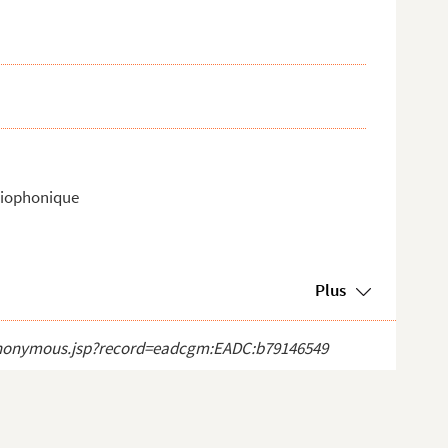
adiophonique
Plus
ct_anonymous.jsp?record=eadcgm:EADC:b79146549