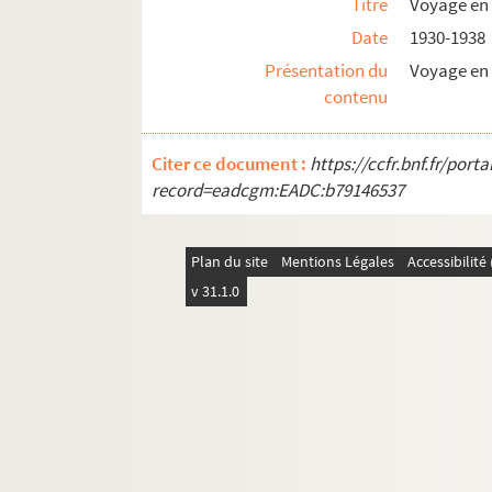
Titre
Voyage en 
Date
1930-1938
Présentation du
Voyage en 
contenu
Citer ce document :
https://ccfr.bnf.fr/por
record=eadcgm:EADC:b79146537
Plan du site
Mentions Légales
Accessibilit
v 31.1.0