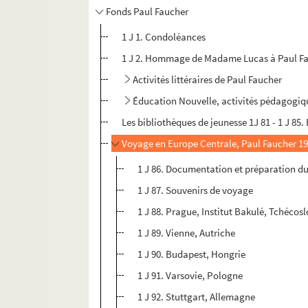
Fonds Paul Faucher
1 J 1. Condoléances
1 J 2. Hommage de Madame Lucas à Paul Fauc
Activités littéraires de Paul Faucher
Éducation Nouvelle, activités pédagogiq
Les bibliothèques de jeunesse 1J 81 - 1 J 85.
Voyage en Europe Centrale, Paul Faucher 1
1 J 86. Documentation et préparation d
1 J 87. Souvenirs de voyage
1 J 88. Prague, Institut Bakulé, Tchécos
1 J 89. Vienne, Autriche
1 J 90. Budapest, Hongrie
1 J 91. Varsovie, Pologne
1 J 92. Stuttgart, Allemagne