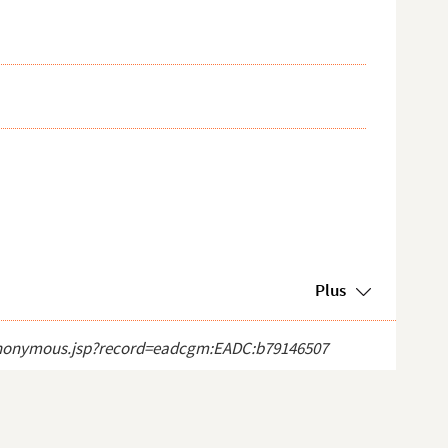
Plus
ct_anonymous.jsp?record=eadcgm:EADC:b79146507