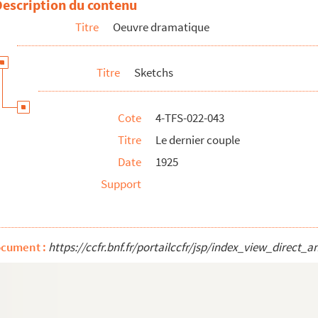
Description du contenu
Titre
Oeuvre dramatique
Titre
Sketchs
Cote
4-TFS-022-043
Titre
Le dernier couple
Date
1925
Support
nologue satirique
ocument :
https://ccfr.bnf.fr/portailccfr/jsp/index_view_dire
lus américains