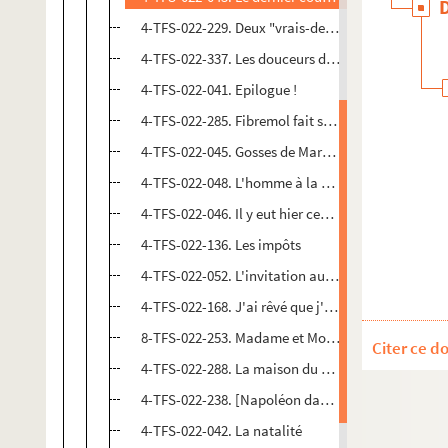
4-TFS-022-229. Deux "vrais-de-vrais"
4-TFS-022-337. Les douceurs de la grippe
4-TFS-022-041. Epilogue !
4-TFS-022-285. Fibremol fait ses fredaines
4-TFS-022-045. Gosses de Marseille !
4-TFS-022-048. L'homme à la bague
4-TFS-022-046. Il y eut hier cent ans
4-TFS-022-136. Les impôts
4-TFS-022-052. L'invitation au voyage
4-TFS-022-168. J'ai rêvé que j'étais un singe : mo
8-TFS-022-253. Madame et Monsieur
Citer ce d
4-TFS-022-288. La maison du bonheur ou Les surp
4-TFS-022-238. [Napoléon dans l'au-delà]
4-TFS-022-042. La natalité