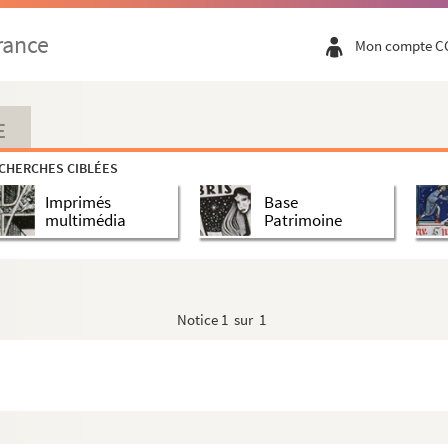
rance
Mon compte C
E
CHERCHES CIBLÉES
Imprimés
Base
multimédia
Patrimoine
Notice
1 sur 1