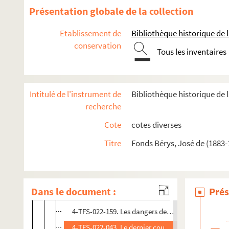
Présentation globale de la collection
Oeuvre
Etablissement de
Bibliothèque historique de la
conservation
Oeuvre dramatique
Tous les inventaires
Pièces et opérettes
Sketchs
Intitulé de l'instrument de
Bibliothèque historique de l
4-TFS-022-237. Altruisme
recherche
4-TFS-022-293. Les billes : monologues
Cote
cotes diverses
4-TFS-022-039. La bleue
Titre
Fonds Bérys, José de (1883-
4-TFS-022-149. Les bons jardiniers
4-TFS-022-289. Un chopin !
4-TFS-022-040. Ciné sonore !
Dans le document :
Prés
4-TFS-022-152. Collaboration : sketch en 2 tablea
4-TFS-022-159. Les dangers de la publicité
4-TFS-022-043. Le dernier couple