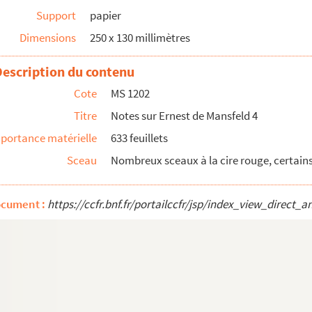
Support
papier
Dimensions
250 x 130 millimètres
Description du contenu
619
Cote
MS 1202
Titre
Notes sur Ernest de Mansfeld 4
portance matérielle
633 feuillets
Sceau
Nombreux sceaux à la cire rouge, certain
ocument :
https://ccfr.bnf.fr/portailccfr/jsp/index_view_dire