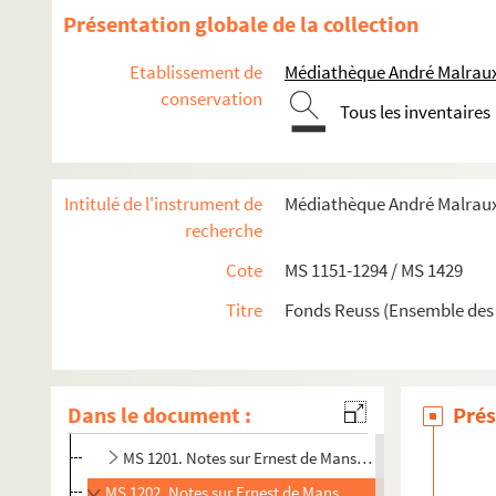
Présentation globale de la collection
Etablissement de
Médiathèque André Malraux
conservation
Tous les inventaires
MS 1151-1155. Le Saint-Empire Romain Germanique depuis 
Intitulé de l'instrument de
Médiathèque André Malraux.
MS 1156-1183. La politique française en Allemagne (de la 2
recherche
MS 1184-1186. Histoire d'Alsace
Cote
MS 1151-1294 / MS 1429
MS 1187-1191. Alsatiques divers
Titre
Fonds Reuss (Ensemble des
e
MS 1192-1198. L'Alsace au XVII
siècle - Histoire
MS 1199-1203. Notes sur Ernest de Mansfeld
MS 1199. Notes sur Ernest de Mansfeld 1
Dans le document :
Prés
MS 1200. Notes sur Ernest de Mansfeld 2
MS 1201. Notes sur Ernest de Mansfeld 3
MS 1202. Notes sur Ernest de Mansfeld 4