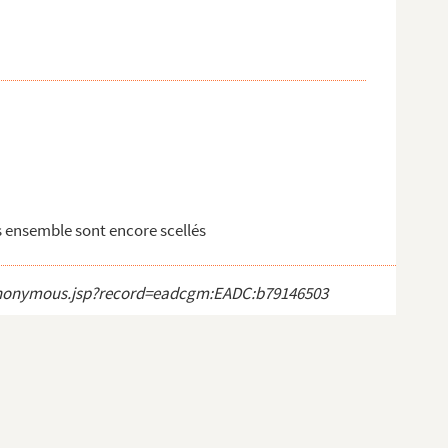
s ensemble sont encore scellés
ct_anonymous.jsp?record=eadcgm:EADC:b79146503