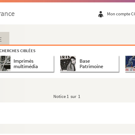
rance
Mon compte C
E
CHERCHES CIBLÉES
Imprimés
Base
multimédia
Patrimoine
Notice
1 sur 1