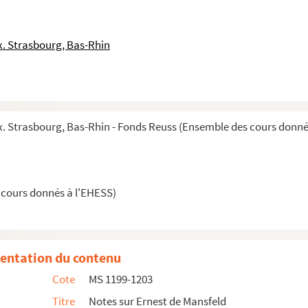
. Strasbourg, Bas-Rhin
la Réforme jusqu'à la Révolution
 Strasbourg, Bas-Rhin - Fonds Reuss (Ensemble des cours donné
ème
e
e
moitié du XVI
siècle à la fin du XVIII
siècle)
 cours donnés à l'EHESS)
entation du contenu
Cote
MS 1199-1203
Titre
Notes sur Ernest de Mansfeld