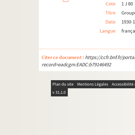
Cote
1 J 80
Titre
Groupe
Date
1930-
Langue
frança
Citer ce document :
https://ccfr.bnf.fr/por
record=eadcgm:EADC:b79146492
Plan du site
Mentions Légales
Accessibilit
v 31.1.0