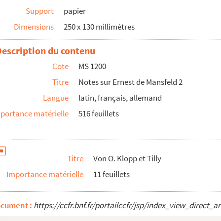
Support
papier
Dimensions
250 x 130 millimètres
Description du contenu
Cote
MS 1200
Titre
Notes sur Ernest de Mansfeld 2
Langue
latin, français, allemand
portance matérielle
516 feuillets
Titre
Von O. Klopp et Tilly
Importance matérielle
11 feuillets
ocument :
https://ccfr.bnf.fr/portailccfr/jsp/index_view_dire