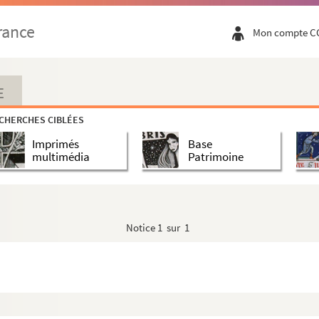
rance
Mon compte C
E
CHERCHES CIBLÉES
Imprimés
Base
multimédia
Patrimoine
la Réforme jusqu'à la Révolution
Notice
1 sur 1
ème
e
e
moitié du XVI
siècle à la fin du XVIII
siècle)