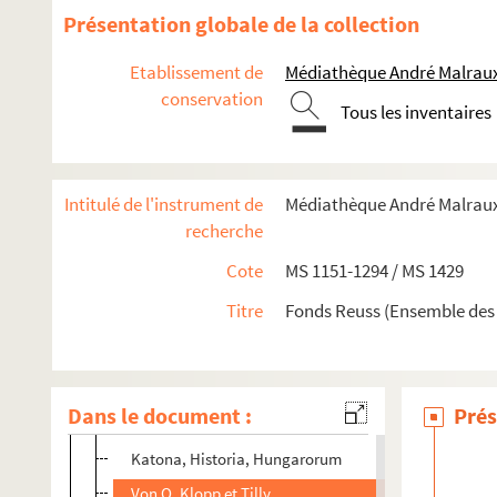
Présentation globale de la collection
MS 1199. Notes sur Ernest de Mansfeld 1
Etablissement de
Médiathèque André Malraux
MS 1200. Notes sur Ernest de Mansfeld 2
conservation
Tous les inventaires
Artzreiter, Annales Boïcae Francfort
Lieuwe Aitzema
Ambassage du duc d'Angoulême en Allemagne
Intitulé de l'instrument de
Médiathèque André Malraux.
Bericht über of Mansfeld Leben und Tod
recherche
Cabala, or Mysteries of State
Cote
MS 1151-1294 / MS 1429
Notitiae
Titre
Fonds Reuss (Ensemble des
Francke
Gryphius, de scriptoribus saeculi XVII
Hugo Hermann
Dans le document :
Prés
Hunter Ferdinand
Katona, Historia, Hungarorum
Von O. Klopp et Tilly