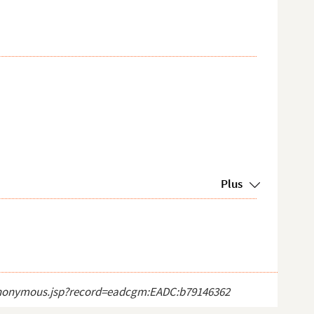
Plus
ct_anonymous.jsp?record=eadcgm:EADC:b79146362