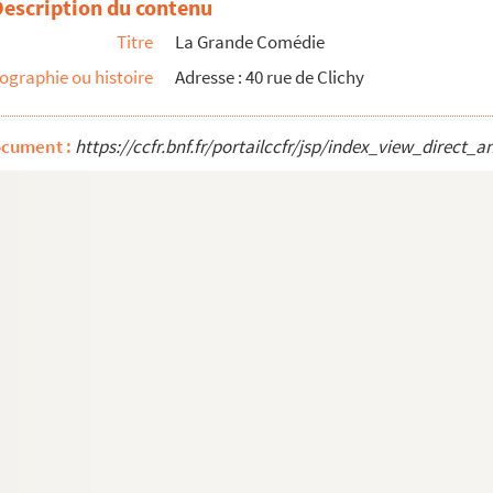
Description du contenu
Titre
La Grande Comédie
ographie ou histoire
Adresse : 40 rue de Clichy
ocument :
https://ccfr.bnf.fr/portailccfr/jsp/index_view_dire