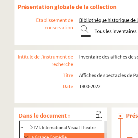
8e arrondissement
Présentation globale de la collection
9e arrondissement
Etablissement de
Bibliothèque historique de la
Casino de Paris
conservation
Tous les inventaires
Central de la chanson
Comédie-Caumartin
Comédie de Paris
Intitulé de l'instrument de
Inventaire des affiches de s
Comédie parisienne
recherche
Conservatoire national de musique
Titre
Affiches de spectacles de Pa
Église de la Sainte-Trinité
Date
1900-2022
Espace Georges Bernanos
Folies-Bergère
Fondation Dosne-Thiers
Dans le document :
Prés
Gaîté-Rochechouart
IVT. International Visual Theatre
La Grande Comédie