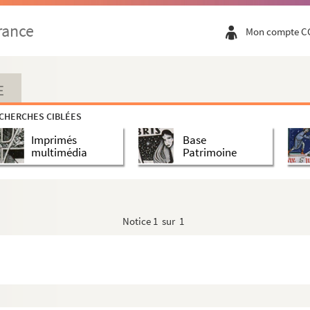
rance
Mon compte C
E
CHERCHES CIBLÉES
Imprimés
Base
multimédia
Patrimoine
Notice
1 sur 1