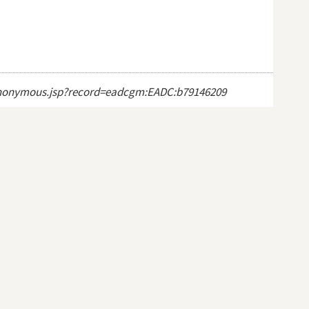
ct_anonymous.jsp?record=eadcgm:EADC:b79146209