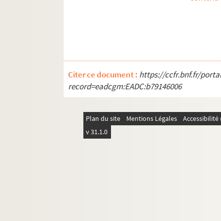
Citer ce document :
https://ccfr.bnf.fr/por
record=eadcgm:EADC:b79146006
Plan du site
Mentions Légales
Accessibilit
v 31.1.0