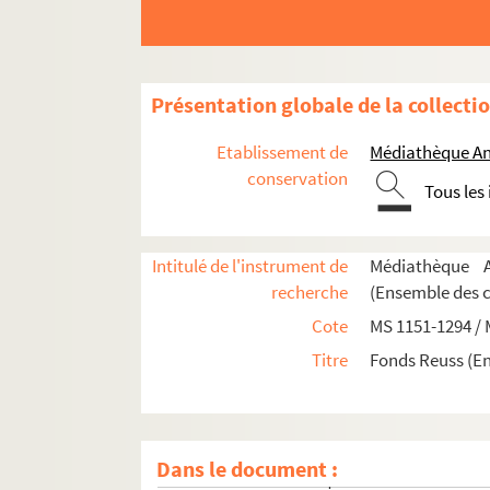
Présentation globale de la collecti
Etablissement de
Médiathèque An
conservation
Tous les
Intitulé de l'instrument de
Médiathèque A
recherche
(Ensemble des 
Cote
MS 1151-1294 /
Titre
Fonds Reuss (E
MS 1151-1155. Le Saint-Empire Romain Germa
MS 1156-1183. La politique française en Alle
MS 1184-1186. Histoire d'Alsace
Dans le document :
MS 1187-1191. Alsatiques divers