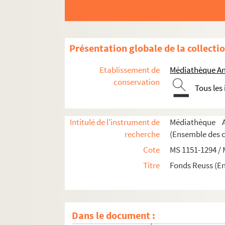
Présentation globale de la collecti
Etablissement de
Médiathèque An
conservation
Tous les
Intitulé de l'instrument de
Médiathèque A
recherche
(Ensemble des 
Cote
MS 1151-1294 /
Titre
Fonds Reuss (E
MS 1151-1155. Le Saint-Empire Romain Germa
MS 1156-1183. La politique française en Alle
MS 1184-1186. Histoire d'Alsace
Dans le document :
MS 1187-1191. Alsatiques divers