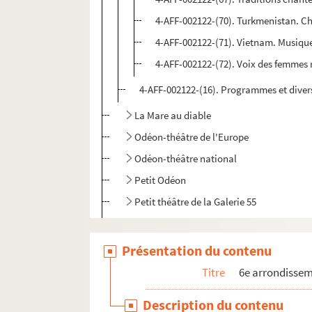
4-AFF-002122-(70). Turkmenistan. C
4-AFF-002122-(71). Vietnam. Musique
4-AFF-002122-(72). Voix des femmes 
4-AFF-002122-(16). Programmes et diver
La Mare au diable
Odéon-théâtre de l'Europe
Odéon-théâtre national
Petit Odéon
Petit théâtre de la Galerie 55
Polka des mandibules
Salle des fêtes, 44 rue de Rennes
Présentation du contenu
Salle des sociétés savantes
Titre
6e arrondisse
Le Sélénite
Description du contenu
Le Tabou