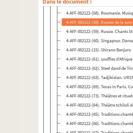
Dans le document :
4-AFF-002122-(57). La robe de plume
4-AFF-002122-(68). Roumanie. Musiqu
4-AFF-002122-(58). Routes de la soie
4-AFF-002122-(59). Russie. Chants li
4-AFF-002122-(60). Singapour. Dans
4-AFF-002122-(15). Shirano Benjuro
4-AFF-002122-(61). souffles d'Afrique
4-AFF-002122-(62). Steel dand de Tr
4-AFF-002122-(63). Tadjikistan. URS
4-AFF-002122-(69). Texas in Paris. C
4-AFF-002122-(73). Théâtres et rituel
4-AFF-002122-(64). Théâtre tchiloli
4-AFF-002122-(65). Traditions chant
4-AFF-002122-(66). Traditions chanté
4-AFF-002122-(67). Traditions chant