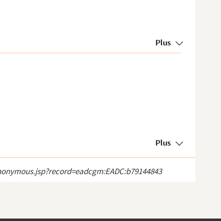
Plus
Plus
ct_anonymous.jsp?record=eadcgm:EADC:b79144843