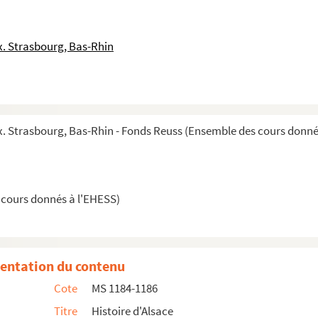
. Strasbourg, Bas-Rhin
 Strasbourg, Bas-Rhin - Fonds Reuss (Ensemble des cours donné
 cours donnés à l'EHESS)
entation du contenu
Cote
MS 1184-1186
la Réforme jusqu'à la Révolution
Titre
Histoire d'Alsace
ème
e
e
moitié du XVI
siècle à la fin du XVIII
siècle)