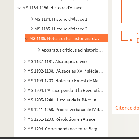
MS 1184-1186. Histoire d'Alsace
MS 1184. Histoire d'Alsace 1
MS 1185. Histoire d'Alsace 2
MS 1186. Notes sur les historiens d'Alsace 1
Apparatus criticus ad historiographian Alsatican 
MS 1187-1191. Alsatiques divers
e
MS 1192-1198. L'Alsace au XVII
siècle - Histoire
MS 1199-1203. Notes sur Ernest de Mansfeld
MS 1204. L'Alsace pendant la Révolution Française
MS 1205-1240. Histoire de la Révolution en Alsace
Citer ce d
MS 1241-1250. Procès-verbaux de l'Administration central
MS 1251-1293. Révolution en Alsace
MS 1294. Correspondance entre Berger-Levrault et Reuss à 
MS 1429. Papiers et notes de famille - famille Reuss