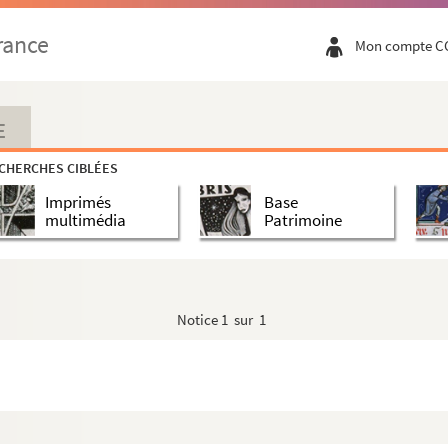
rance
Mon compte C
E
CHERCHES CIBLÉES
Imprimés
Base
multimédia
Patrimoine
Notice
1 sur 1