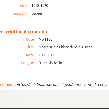
Date
1918-1920
Support
papier
Description du contenu
Cote
MS 1186
instruendam
Titre
Notes sur les historiens d'Alsace 1
Date
1893-1896
Langue
français, latin
ocument :
https://ccfr.bnf.fr/portailccfr/jsp/index_view_dire
e du Bas-Rhin
propos des doubles des thèses envoyés à la bibliothè...