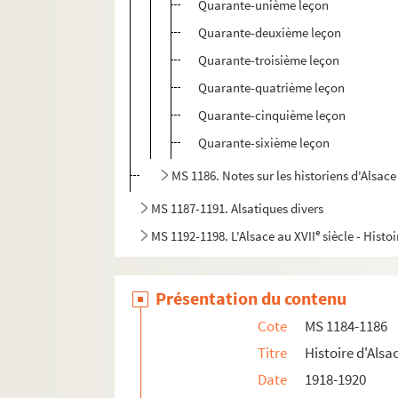
Quarante-unième leçon
Quarante-deuxième leçon
Quarante-troisième leçon
Quarante-quatrième leçon
Quarante-cinquième leçon
Quarante-sixième leçon
MS 1186. Notes sur les historiens d'Alsace
MS 1187-1191. Alsatiques divers
e
MS 1192-1198. L'Alsace au XVII
siècle - Histoi
MS 1199-1203. Notes sur Ernest de Mansfeld
MS 1204. L'Alsace pendant la Révolution Fra
Présentation du contenu
MS 1205-1240. Histoire de la Révolution en A
Cote
MS 1184-1186
MS 1241-1250. Procès-verbaux de l'Administr
Titre
Histoire d'Alsa
MS 1251-1293. Révolution en Alsace
Date
1918-1920