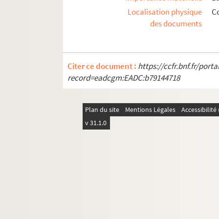
Localisation physique
Co
des documents
Citer ce document :
https://ccfr.bnf.fr/por
record=eadcgm:EADC:b79144718
Plan du site
Mentions Légales
Accessibilit
v 31.1.0