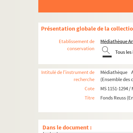
Douzième leçon
Treizième leçon
Quatorzième leçon
Présentation globale de la collecti
Quinzième leçon
Seizième leçon
Etablissement de
Médiathèque An
Dix-septième leçon
conservation
Tous les
Dix-huitième leçon
Dix-neuvième leçon
Intitulé de l'instrument de
Médiathèque A
Vingtième leçon
recherche
(Ensemble des 
Vingt-unième leçon
Cote
MS 1151-1294 /
Vingt-deuxième leçon
Titre
Fonds Reuss (E
Vingt-troisième leçon
Vingt-quatrième leçon
Vingt-cinquième leçon
Dans le document :
Vingt-sixième leçon