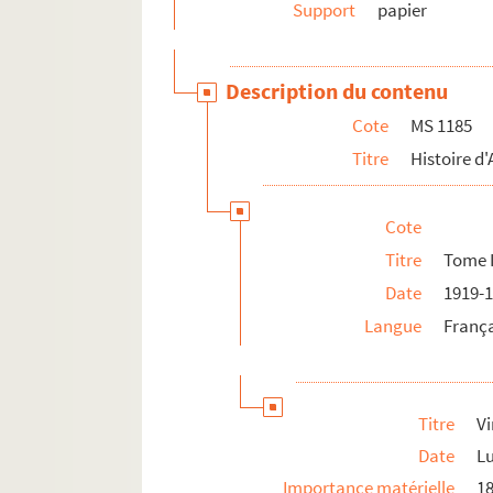
MS 1294. Correspondance entre Berger-Levraul
Support
papier
MS 1429. Papiers et notes de famille - famille
Description du contenu
Cote
MS 1185
Titre
Histoire d'
Cote
Titre
Tome I
Date
1919-
Langue
Franç
Titre
Vi
Date
L
Importance matérielle
18