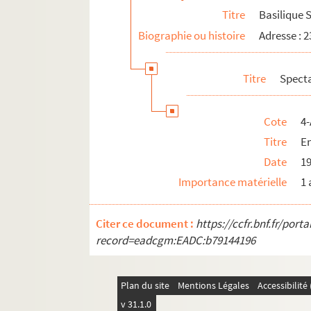
Titre
Basilique 
Biographie ou histoire
Adresse : 
Titre
Spect
Cote
4-
Titre
E
Date
1
Importance matérielle
1 
Citer ce document :
https://ccfr.bnf.fr/por
record=eadcgm:EADC:b79144196
Plan du site
Mentions Légales
Accessibilit
v 31.1.0