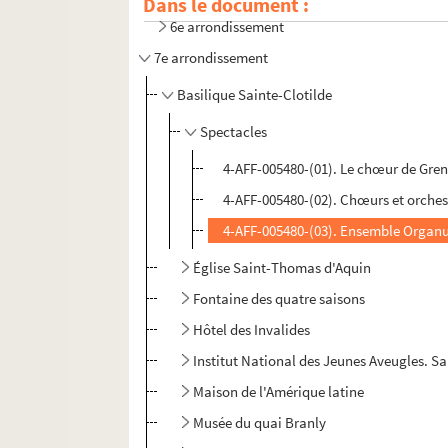
Dans le document :
6e arrondissement
7e arrondissement
Basilique Sainte-Clotilde
Spectacles
4-AFF-005480-(01). Le chœur de Gren
4-AFF-005480-(02). Chœurs et orches
4-AFF-005480-(03). Ensemble Organu
Église Saint-Thomas d'Aquin
Fontaine des quatre saisons
Hôtel des Invalides
Institut National des Jeunes Aveugles. S
Maison de l'Amérique latine
Musée du quai Branly