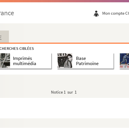
rance
Mon compte C
E
CHERCHES CIBLÉES
Imprimés
Base
multimédia
Patrimoine
Notice
1 sur 1