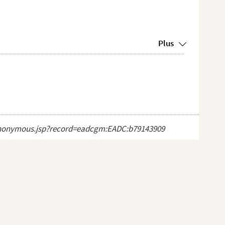
Plus
ct_anonymous.jsp?record=eadcgm:EADC:b79143909