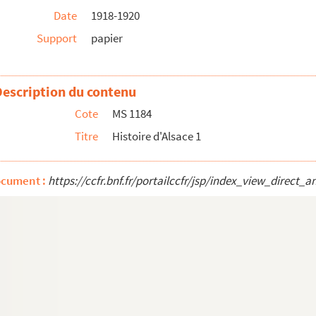
Date
1918-1920
Support
papier
Description du contenu
Cote
MS 1184
Titre
Histoire d'Alsace 1
ocument :
https://ccfr.bnf.fr/portailccfr/jsp/index_view_dire
e du Bas-Rhin
propos des doubles des thèses envoyés à la bibliothè...