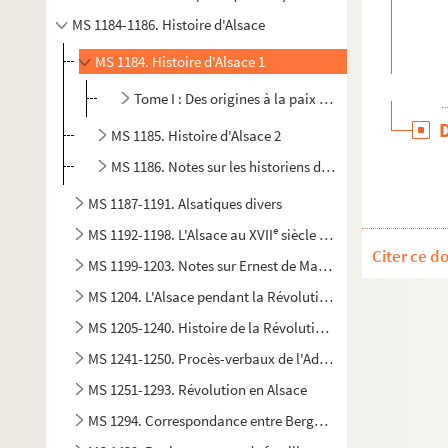
MS 1184-1186. Histoire d'Alsace
MS 1184. Histoire d'Alsace 1
Tome I : Des origines à la paix de Ryswick (1698)
MS 1185. Histoire d'Alsace 2
MS 1186. Notes sur les historiens d'Alsace 1
MS 1187-1191. Alsatiques divers
e
MS 1192-1198. L'Alsace au XVII
siècle - Histoire
Citer ce d
MS 1199-1203. Notes sur Ernest de Mansfeld
MS 1204. L'Alsace pendant la Révolution Française
MS 1205-1240. Histoire de la Révolution en Alsace
MS 1241-1250. Procès-verbaux de l'Administration central
MS 1251-1293. Révolution en Alsace
MS 1294. Correspondance entre Berger-Levrault et Reuss à 