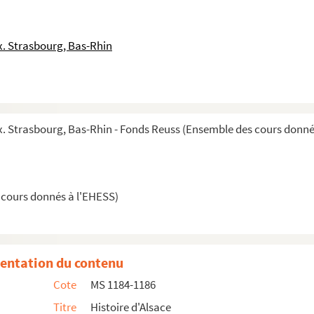
. Strasbourg, Bas-Rhin
 Strasbourg, Bas-Rhin - Fonds Reuss (Ensemble des cours donné
 cours donnés à l'EHESS)
entation du contenu
Cote
MS 1184-1186
la Réforme jusqu'à la Révolution
Titre
Histoire d'Alsace
ème
e
e
moitié du XVI
siècle à la fin du XVIII
siècle)