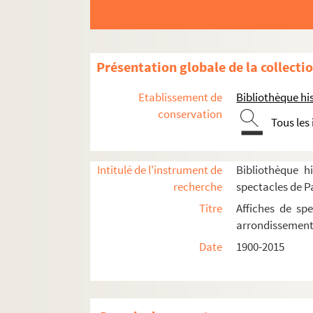
Présentation globale de la collecti
5e arrondissement
Etablissement de
Bibliothèque his
conservation
Amphithéâtre de la Sorbonne
Tous les
L’arche de Noé
Arènes de Lutèce
Intitulé de l'instrument de
Bibliothèque hi
La Balle au Bond
recherche
spectacles de P
Caveau des trois mailletz
Titre
Affiches de spe
arrondissemen
La cave du cloître
Date
1900-2015
Centre culturel de la Clef
Cloître Saint-Séverin
La Comédie Saint-Michel