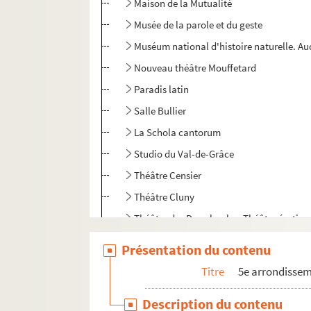
Maison de la Mutualité
Musée de la parole et du geste
Muséum national d'histoire naturelle. Au
Nouveau théâtre Mouffetard
Paradis latin
Salle Bullier
La Schola cantorum
Studio du Val-de-Grâce
Théâtre Censier
Théâtre Cluny
Théâtre des Deux boules. Théâtre érotiqu
Théâtre de l'Épée de bois
Présentation du contenu
Théâtre de la Huchette
Titre
5e arrondisse
Théâtre Le Kaléidoscope
Description du contenu
Théâtre de Lutèce