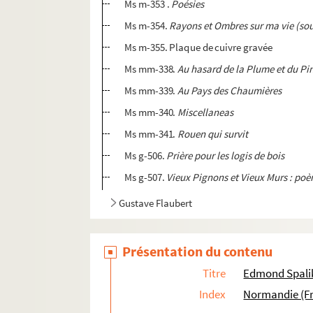
Ms m-353 .
Poésies
Ms m-354.
Rayons et Ombres sur ma vie (sou
Ms m-355. Plaque de cuivre gravée
Ms mm-338.
Au hasard de la Plume et du P
Ms mm-339.
Au Pays des Chaumières
Ms mm-340.
Miscellaneas
Ms mm-341.
Rouen qui survit
Ms g-506.
Prière pour les logis de bois
Ms g-507.
Vieux Pignons et Vieux Murs : po
Gustave Flaubert
Présentation du contenu
Titre
Edmond Spali
Index
Normandie (F