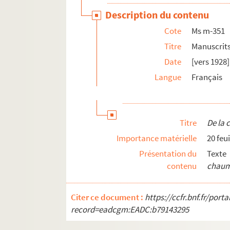
Description du contenu
Cote
Ms m-351
Titre
Manuscrits
Date
[vers 1928]
Langue
Français
Titre
De la 
Importance matérielle
20 feui
Présentation du
Texte
contenu
chaum
Citer ce document :
https://ccfr.bnf.fr/por
record=eadcgm:EADC:b79143295