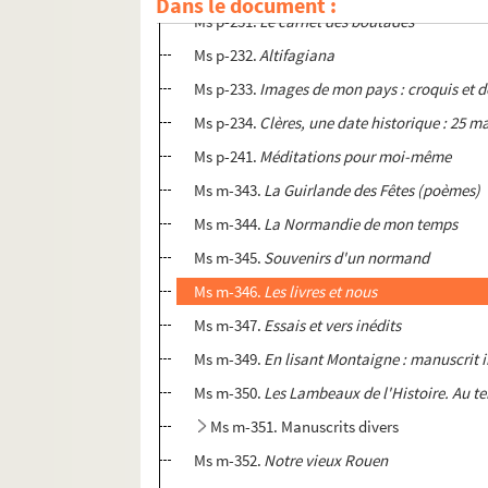
Dans le document :
Ms p-231.
Le carnet des boutades
Ms p-232.
Altifagiana
Ms p-233.
Images de mon pays : croquis et 
Ms p-234.
Clères, une date historique : 25 m
Ms p-241.
Méditations pour moi-même
Ms m-343.
La Guirlande des Fêtes (poèmes)
Ms m-344.
La Normandie de mon temps
Ms m-345.
Souvenirs d'un normand
Ms m-346.
Les livres et nous
Ms m-347.
Essais et vers inédits
Ms m-349.
En lisant Montaigne : manuscrit i
Ms m-350.
Les Lambeaux de l'Histoire. Au te
Ms m-351. Manuscrits divers
Ms m-352.
Notre vieux Rouen