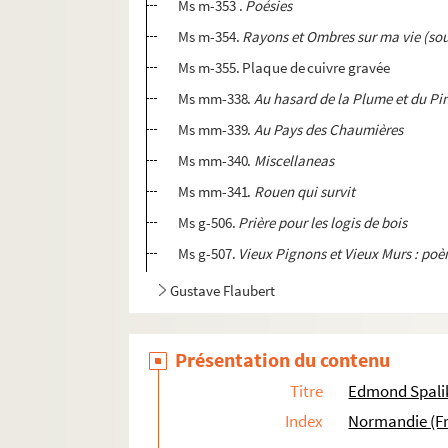
Ms m-353 .
Poésies
Ms m-354.
Rayons et Ombres sur ma vie (sou
Ms m-355. Plaque de cuivre gravée
Ms mm-338.
Au hasard de la Plume et du P
Ms mm-339.
Au Pays des Chaumières
Ms mm-340.
Miscellaneas
Ms mm-341.
Rouen qui survit
Ms g-506.
Prière pour les logis de bois
Ms g-507.
Vieux Pignons et Vieux Murs : po
Gustave Flaubert
Présentation du contenu
Titre
Edmond Spali
Index
Normandie (F