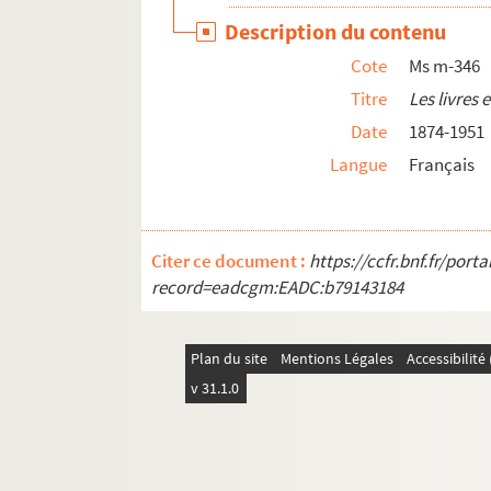
Description du contenu
Cote
Ms m-346
Titre
Les livres 
Date
1874-1951
Langue
Français
Citer ce document :
https://ccfr.bnf.fr/por
record=eadcgm:EADC:b79143184
Plan du site
Mentions Légales
Accessibilit
v 31.1.0