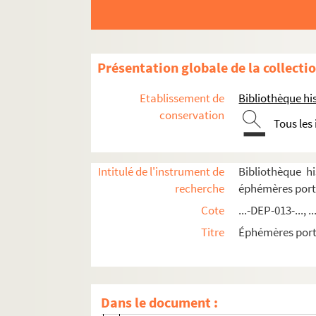
Football
Golf
Gymnastique, éducation physique et culture
Présentation globale de la collecti
Hippisme
Etablissement de
Bibliothèque his
Hockey sur gazon, crocket et jeu de la crosse
conservation
Natation
Tous les
Sociétés
Piscines et écoles de natation
Intitulé de l'instrument de
Bibliothèque hi
recherche
éphémères porta
Aquaboulevard de Paris (Forest Hill)
Cote
...-DEP-013-..., ..
2-DEP-013-0060. Etablissements balnéa
Titre
Éphémères porta
4-DEP-013-0107. Gymnase nautique : écol
8-DEP-013-0112. Le Lido
4-DEP-013-0108. Neptuna : la plage des
Dans le document :
Palais de la natation, établissements P