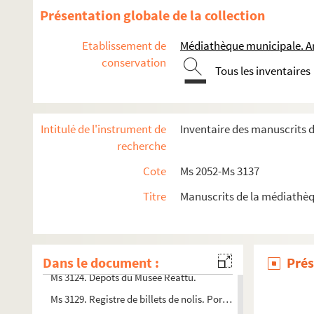
Présentation globale de la collection
Ms 3068. Cantico à Sant Blas, poème du chanoir Ferrier, mus
Ms 3069. La Coumunioun di Sant, poème de Frédéric Mistral,
Etablissement de
Médiathèque municipale. A
Ms 3071. Les Cris d'Arles : Fantaisie pour Quatuor ou Orchest
conservation
Tous les inventaires
Ms 3074. Actes divers
Ms 3075. Processionale Sanctae Arelatensis Ecclesiae. Cum lit
Ms 3077. Charles Rieu. Histoire de France
Intitulé de l'instrument de
Inventaire des manuscrits 
recherche
Ms 3078. Domaine de Montblanc, propriété de la famille d
Ms 3079. Documents concernant Barbentane
Cote
Ms 2052-Ms 3137
Ms 3080. Union taurine Nimoîse. Correspondance
Titre
Manuscrits de la médiathèq
Ms 3081. Archives personnelles de Charles Mourret notaire-ar
Ms 3082. Archives personnelles de Charles Mourret notaire-a
Ms 3083. Correspondance entre Laurent Bonnemant et M. Vid
Dans le document :
Prés
Ms 3124. Dépôts du Musée Réattu.
Ms 3129. Registre de billets de nolis. Port d'Arles