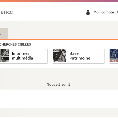
Boymaux forains pour Antoine Laugier
Beaucaire et Marie Laydon épouse d’Antoine Privat a...
rance
Mon compte C
E
CHERCHES CIBLÉES
ngevialle
Imprimés
Base
multimédia
Patrimoine
toine Blandine juge de la jurisdiction consula...
e la chapellenie Notre-Dame fondée dans l’église Notre...
Notice
1 sur 1
les Simon d’une maison section D, île 35 rue Por...
oque de 15 lettres écrites par Henri-Louis-Miche...