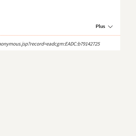
Plus
ct_anonymous.jsp?record=eadcgm:EADC:b79142725