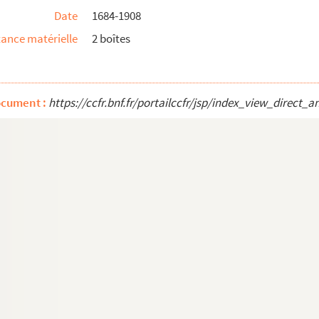
Date
1684-1908
ance matérielle
2 boîtes
section de chaudronnerie de fer
ocument :
https://ccfr.bnf.fr/portailccfr/jsp/index_view_dire
ée au n°18 rue Jouvène
0 ans fils d’Antoine Piget maçon et de Marie Co...
à Lucien Clergue
rgue
 en l’année 1682 par la permission de Mgr. Franç...
a visite faite à la paroisse de Moulès
ulès