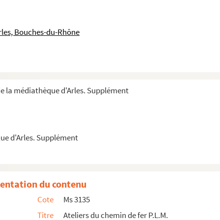
ique de Joseph Dagand. Partition manuscrite
 adaptation musicale de Joseph Dagand pour orchestr...
rles, Bouches-du-Rhône
re à cordes : le marchand de sarment par Joseph ...
aniis majoribus pro die Sancti Marci. Vel pro al...
de la médiathèque d'Arles. Supplément
e Laugier de Mandon et du marquis de l’Espine
ue d'Arles. Supplément
chiviste à Tarascon. Correspondance avec Jules Vé...
rchiviste à Tarascon. Correspondance diverse
al, médecin à Martigues à propos de la communauté de...
entation du contenu
Cote
Ms 3135
Titre
Ateliers du chemin de fer P.L.M.