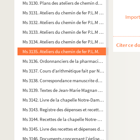
Ms 3130. Plans des ateliers de chemin de fer P. L. M. d’Arles
Ms 3131. Ateliers du chemin de fer P.L.M d’Arles
Import
Ms 3132. Ateliers du chemin de fer P.L.M d’Arles. Plans de la 
Ms 3133. Ateliers du chemin de fer P.L.M d’Arles
Ms 3134. Ateliers du chemin de fer P.L.M d’Arles
Citer ce d
Ms 3135. Ateliers du chemin de fer P.L.M.
Ms 3136. Ordonnanciers de la pharmacie Maurel à Arles, situ
Ms 3137. Cours d’arithmétique fait par Nicolas Piget, âgé de 1
Ms 3138. Correspondance manuscrite de Jean-Marie Magnan 
Ms 3139. Textes de Jean-Marie Magnan adressés à Lucien Cle
Ms 3142. Livre de la chapelle Notre-Dame de Moulès construite
Ms 3143. Registre des dépenses et recettes : procès-verbal de l
Ms 3144. Recettes de la chapelle Notre-Dame de Moulès
Ms 3145. Livre des recettes et dépenses de l’église de Moulès
Ms 3146. Documents concernant l’église Sainte-Hilaire de Mo