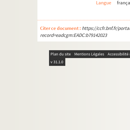
Langue
frança
Citer ce document :
https://ccfr.bnf.fr/por
record=eadcgm:EADC:b79142023
Plan du site
Mentions Légales
Accessibilit
v 31.1.0