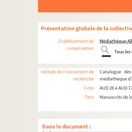
AUD 133. Dessin n°2
AUD 134. Dessin n°3
AUD 135. Dessin n°4
Présentation globale de la collecti
AUD 136. Dessin n°5
AUD 137. Dessin n°6
Etablissement de
Médiathèque Alb
AUD 138. Dessin n°7
conservation
Tous les
AUD 139. Dessin n°8
AUD 140. Dessin n°9
Intitulé de l'instrument de
Catalogue des
AUD 141. Dessin n°10
recherche
médiathèque d'
AUD 142. Dessin n°11
Cote
AUD 26 à AUD 1
AUD 143. Dessin n°12
Titre
Manuscrits de l
AUD 144. Dessin n°13
AUD 145. Dessin n°14
AUD 146. Dessin n°15
Dans le document :
AUD 147. Dessin n°16