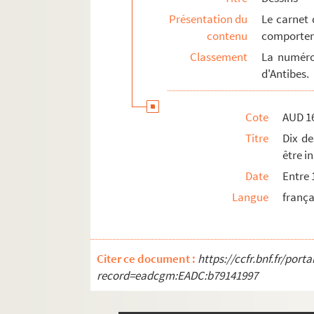
Présentation du
Le carnet 
contenu
comportent
Classement
La numéro
d'Antibes.
Cote
AUD 1
Titre
Dix de
être i
Date
Entre 
Langue
frança
Citer ce document :
https://ccfr.bnf.fr/por
record=eadcgm:EADC:b79141997