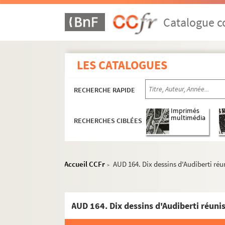
Catalogue co
LES CATALOGUES
RECHERCHE RAPIDE
Imprimés
multimédia
RECHERCHES CIBLÉES
Œuvres de Jacques Audiberti
Textes
Accueil CCFr
AUD 164. Dix dessins d'Audiberti réu
>
Autres écrits
Dessins
AUD 132. Dessin n°1