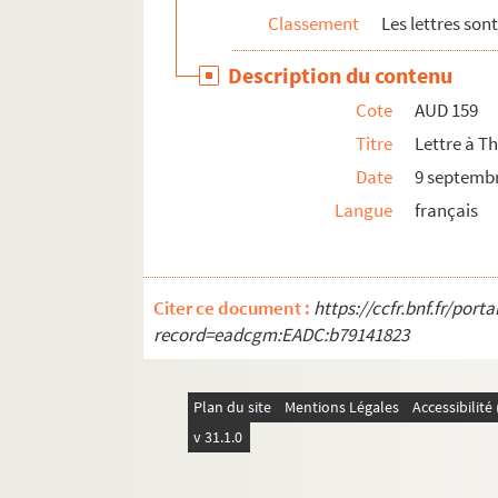
Classement
Les lettres son
Description du contenu
Cote
AUD 159
Titre
Lettre à T
Date
9 septemb
Langue
français
Citer ce document :
https://ccfr.bnf.fr/por
record=eadcgm:EADC:b79141823
Plan du site
Mentions Légales
Accessibilit
v 31.1.0