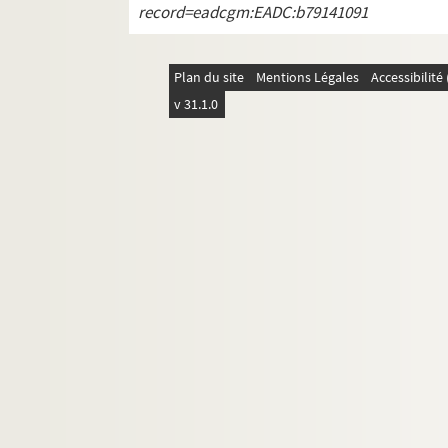
record=eadcgm:EADC:b79141091
Plan du site
Mentions Légales
Accessibilit
v 31.1.0