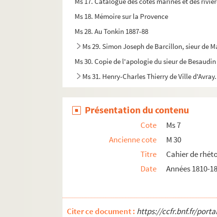
Ms 17. Catalogue des côtes marines et des riviè
Ms 18. Mémoire sur la Provence
Ms 28. Au Tonkin 1887-88
Ms 29. Simon Joseph de Barcillon, sieur de 
Ms 30. Copie de l'apologie du sieur de Besaudin
Ms 31. Henry-Charles Thierry de Ville d'Avray
Présentation du contenu
Cote
Ms 7
Ancienne cote
M 30
Titre
Cahier de rhéto
Date
Années 1810-18
Citer ce document :
https://ccfr.bnf.fr/por