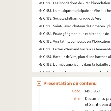
Ms C 980. Les inondations de Vire : l'inondation
Ms C 981. La musique municipale de Vire aux heu
Ms C 982. Société philharmonique de Vire
Ms C 983. Saint-Sever, château de Corbecen : pl
Ms C 984. Etude géographique et historique de la
Ms C 985. Vers latins, composés sur l'Education
Ms C 986. Lettres d'Armand Gasté à sa femme Ma
Ms C 987. Bataille de Vire, plan d'une batterie 
Ms C 988. L'armée américaine dans la bataille d
Ms C 989. Le rôle de l'armée américaine dans la
Ms C 990 (1 et 2). Bibliographie viroise et supp
Présentation du contenu
Ms C 991 (1 et 2). Les Prémontés de Belle Etoile 
Cote
Ms C 968
Ms C 992 (1). Enquête sur les Saints protecteurs
Titre
Documents pro
Ms C 992 (2). Enquête sur les Saints protecteurs
et Saint-Jean d
Ms C 993. Iconographie de l'Immaculée-Concepti
e
e