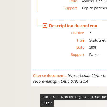
Date
XVIII
et XIX
si
Ms C 994. La noblesse de la sergenterie de Thor
Support
Papier, parch
Ms C 995 (1 à 13). Etudes historiques sur la r
Ms C 996. Mélanges poétiques, par Camille Dr
Description du contenu
Ms C 997. Poésies et articles divers relatifs à 
Division
7
Ms C 998. Poésies de E. Lefrançois de Vire
Titre
Statuts et
Ms C 999. Notice imprimée de Butet-Hamel sur Alb
Date
1808
Ms C 1000 (1 à 3). Oeuvres de Charles Tirard. Le 
Support
Papier
Ms C 1001. Registre et papiers provenant de De
Ms C 1002. L'Andouille de Vire et autres poèmes
Ms C 1003. Nuit dans une grange, poème par M
Citer ce document :
https://ccfr.bnf.fr/por
record=eadcgm:EADC:b79141034
Ms C 1004. Les Bocagères : Dans les ruines et Im
Ms C 1005. Poésies sur Madame le Bastard (Octa
Ms C 1006. 20 contes joyeux, par Henri Ermice
Plan du site
Mentions Légales
Accessibilit
Ms C 1007. Documents sur l'histoire de Vire au X
v 31.1.0