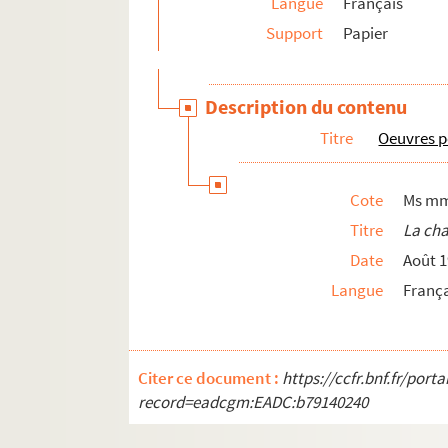
Langue
Français
Support
Papier
Description du contenu
Titre
Oeuvres p
Cote
Ms mm
Titre
La cha
Date
Août 
Langue
Franç
Citer ce document :
https://ccfr.bnf.fr/por
record=eadcgm:EADC:b79140240