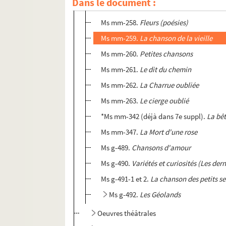
Dans le document :
Ms mm-257.
La Chanson du Fléau
Ms mm-258.
Fleurs (poésies)
Ms mm-259.
La chanson de la vieille
Ms mm-260.
Petites chansons
Ms mm-261.
Le dit du chemin
Ms mm-262.
La Charrue oubliée
Ms mm-263.
Le cierge oublié
*Ms mm-342 (déjà dans 7e suppl).
La bêt
Ms mm-347.
La Mort d'une rose
Ms g-489.
Chansons d'amour
Ms g-490.
Variétés et curiosités (Les dern
Ms g-491-1 et 2.
La chanson des petits se
Ms g-492.
Les Géolands
Oeuvres théâtrales