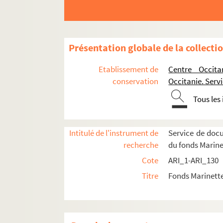
Présentation globale de la collecti
Etablissement de
Centre Occita
conservation
Occitanie. Ser
Tous les
Intitulé de l'instrument de
Service de doc
recherche
du fonds Marin
Cote
ARI_1-ARI_130
Titre
Fonds Marinett
Transcriptions et recherches sur la musique et 
Musiques et danses en France