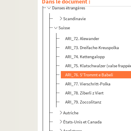
Dans le document :
Danses étrangères
Scandinavie
Suisse
ARI_72. Alewander
ARI_73. Dreifache-Kreuspolka
ARI_74. Kettengalopp
ARI_75. Klatschwalzer (valse frappé
ARI_76. S'Trommt e Babeli
ARI_77. Vierschritt-Polka
ARI_78. Ziberli z Viert
ARI_79. Zoccolitanz
Autriche
États-Unis et Canada
Angleterre