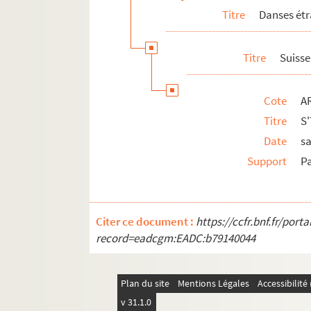
Titre
Danses ét
Titre
Suisse
Cote
A
Titre
S
Date
s
Support
Pa
Citer ce document :
https://ccfr.bnf.fr/por
record=eadcgm:EADC:b79140044
Plan du site
Mentions Légales
Accessibilit
v 31.1.0