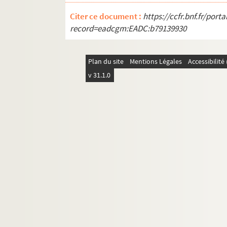
Citer ce document :
https://ccfr.bnf.fr/por
record=eadcgm:EADC:b79139930
Plan du site
Mentions Légales
Accessibilit
v 31.1.0