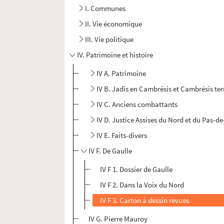
I. Communes
II. Vie économique
III. Vie politique
IV. Patrimoine et histoire
IV A. Patrimoine
IV B. Jadis en Cambrésis et Cambrésis terr
IV C. Anciens combattants
IV D. Justice Assises du Nord et du Pas-d
IV E. Faits-divers
IV F. De Gaulle
IV F 1. Dossier de Gaulle
IV F 2. Dans la Voix du Nord
IV F 3. Carton à dessin revues
IV G. Pierre Mauroy