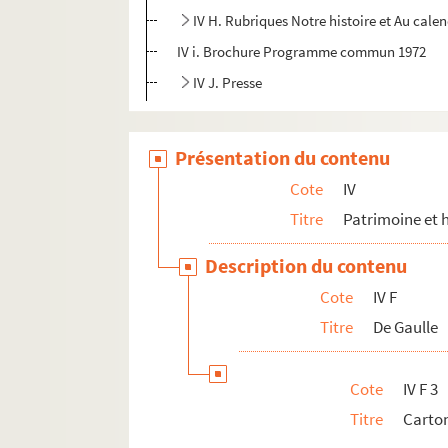
IV H. Rubriques Notre histoire et Au calend
IV i. Brochure Programme commun 1972
IV J. Presse
Présentation du contenu
Cote
IV
Titre
Patrimoine et h
Description du contenu
Cote
IV F
Titre
De Gaulle
Cote
IV F 3
Titre
Carton