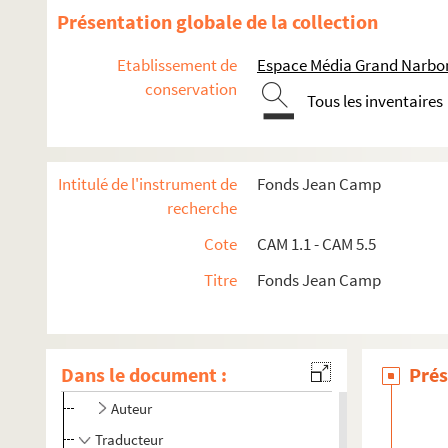
Présentation globale de la collection
Etablissement de
Espace Média Grand Narbo
conservation
Tous les inventaires
Intitulé de l'instrument de
Fonds Jean Camp
recherche
Cote
CAM 1.1 - CAM 5.5
Titre
Fonds Jean Camp
Documents personnels
Thèse sur Peréda
Dans le document :
Oeuvres littéraires
Prés
Auteur
Traducteur