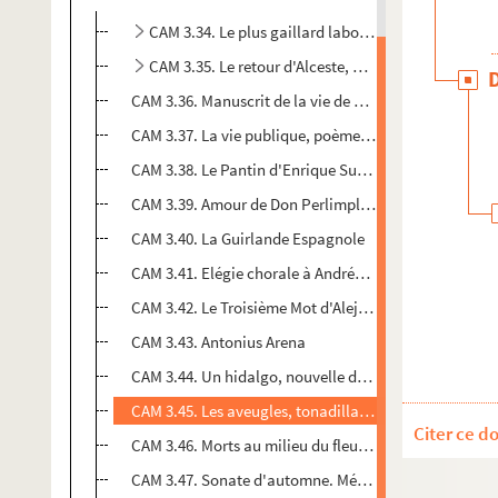
CAM 3.34. Le plus gaillard laboureur ou le coq du v
CAM 3.35. Le retour d'Alceste, de Hernando Martin
CAM 3.36. Manuscrit de la vie de Pedro Saputo
CAM 3.37. La vie publique, poème d'Arturo Camacho 
CAM 3.38. Le Pantin d'Enrique Suarez de Deza
CAM 3.39. Amour de Don Perlimplin de Federico Garci
CAM 3.40. La Guirlande Espagnole
CAM 3.41. Elégie chorale à Andrés Eloy Blanco de Mig
CAM 3.42. Le Troisième Mot d'Alejandro Casona
CAM 3.43. Antonius Arena
CAM 3.44. Un hidalgo, nouvelle de Manuel Llano
CAM 3.45. Les aveugles, tonadilla de Luis Mison
Citer ce d
CAM 3.46. Morts au milieu du fleuve, Luis Spota
CAM 3.47. Sonate d'automne. Mémoires du marquis de