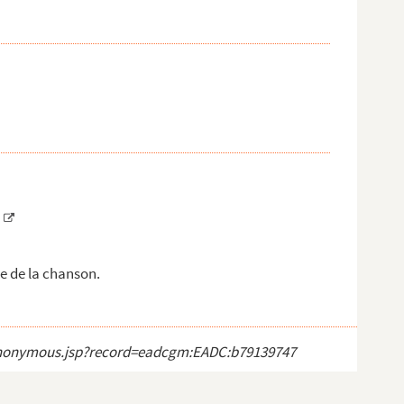
e de la chanson.
ct_anonymous.jsp?record=eadcgm:EADC:b79139747