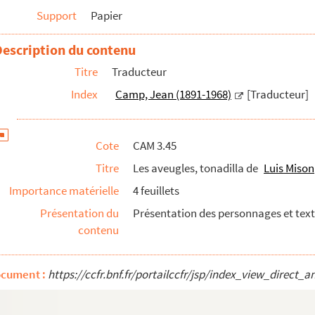
Support
Papier
illage / El labrador de mas aire de Miguel Hernandez
ez Rueda
Description du contenu
Titre
Traducteur
Rodriguez
Index
Camp, Jean (1891-1968)
[Traducteur]
a Lorca
Cote
CAM 3.45
Titre
Les aveugles, tonadilla de
Luis Mison
uel Otero Silva
Importance matérielle
4 feuillets
Présentation du
Présentation des personnages et text
contenu
ocument :
https://ccfr.bnf.fr/portailccfr/jsp/index_view_dire
 Bradomín que publie Don Ramón del Valle-Inclán