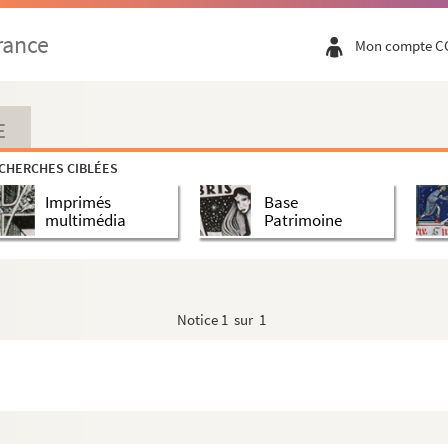
rance
Mon compte C
E
CHERCHES CIBLÉES
Imprimés
Base
multimédia
Patrimoine
Notice
1 sur 1