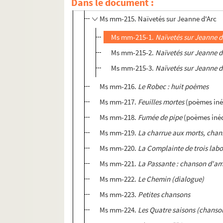
Dans le document :
Ms mm-214. Le Roi Octobre et la dans
Ms mm-215. Naïvetés sur Jeanne d'Arc
Ms mm-215-1.
Naïvetés sur Jeanne d'
Ms mm-215-2.
Naïvetés sur Jeanne d
Ms mm-215-3.
Naïvetés sur Jeanne d
Ms mm-216.
Le Robec : huit poèmes
Ms mm-217.
Feuilles mortes
(poèmes iné
Ms mm-218.
Fumée de pipe
(poèmes inéd
Ms mm-219.
La charrue aux morts, chan
Ms mm-220.
La Complainte de trois lab
Ms mm-221.
La Passante : chanson d'amo
Ms mm-222.
Le Chemin (dialogue)
Ms mm-223.
Petites chansons
Ms mm-224.
Les Quatre saisons (chanso