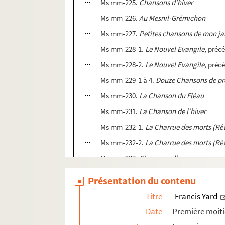
Ms mm-225.
Chansons d'hiver
Ms mm-226.
Au Mesnil-Grémichon
Ms mm-227.
Petites chansons de mon ja
Ms mm-228-1.
Le Nouvel Evangile
, préc
Ms mm-228-2.
Le Nouvel Evangile
, préc
Ms mm-229-1 à 4.
Douze Chansons de p
Ms mm-230.
La Chanson du Fléau
Ms mm-231.
La Chanson de l'hiver
Ms mm-232-1.
La Charrue des morts (Rêv
Ms mm-232-2.
La Charrue des morts (Rêv
Ms mm-233.
Chansons d'amour
Ms mm-234.
Chansons de Fleurs
Présentation du contenu
Ms mm-235.
La Chanson des Oiseaux
Titre
Francis Yard
Ms mm-236-1.
La Chanson de l'église : 
Date
Première moiti
Ms mm-236-2.
La Chanson de l'église