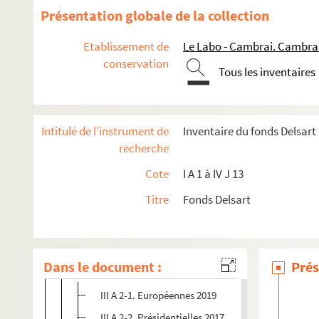
Présentation globale de la collection
Etablissement de
Le Labo - Cambrai. Cambra
conservation
Tous les inventaires
Intitulé de l'instrument de
Inventaire du fonds Delsart
recherche
I. Communes
II. Vie économique
Cote
I A 1 à IV J 13
III. Vie politique
Titre
Fonds Delsart
III A. Politique dans le Cambrésis
III A 1. Dossier vie politique
Dans le document :
Prés
III A 2. Elections en Cambrésis
III A 2-1. Européennes 2019
III A 2-2. Présidentielles 2017