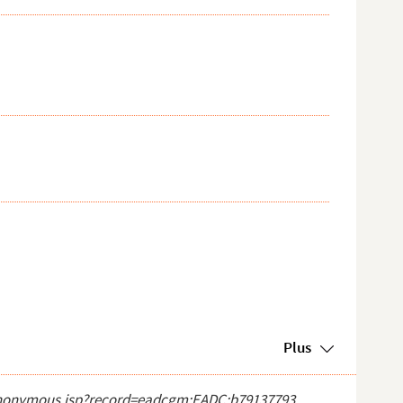
Plus
ct_anonymous.jsp?record=eadcgm:EADC:b79137793