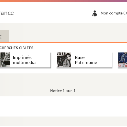
rance
Mon compte C
E
CHERCHES CIBLÉES
Imprimés
Base
multimédia
Patrimoine
Notice
1 sur 1