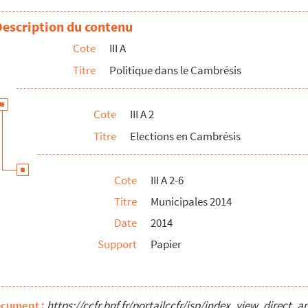
Description du contenu
Cote
III A
Titre
Politique dans le Cambrésis
Cote
III A 2
Titre
Elections en Cambrésis
Cote
III A 2-6
Titre
Municipales 2014
Date
2014
européenne
Support
Papier
mbrésis mars 2004
ocument :
https://ccfr.bnf.fr/portailccfr/jsp/index_view_dire