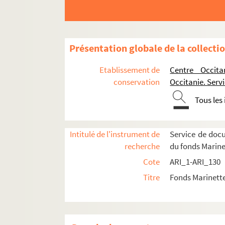
Présentation globale de la collecti
Etablissement de
Centre Occita
conservation
Occitanie. Ser
Tous les
Intitulé de l'instrument de
Service de doc
Transcriptions et recherches sur la musique et 
recherche
du fonds Marin
Musiques et danses en France
Cote
ARI_1-ARI_130
Titre
Fonds Marinett
Ariège
Béarn
Bigorre