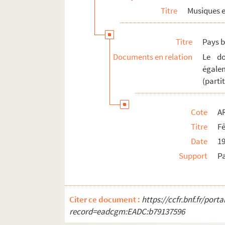
Titre
Musiques e
Titre
Pays 
Documents en relation
Le do
égale
(parti
Cote
A
Titre
Fê
Date
1
Support
P
Citer ce document :
https://ccfr.bnf.fr/por
record=eadcgm:EADC:b79137596