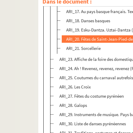
Dans le document :
Pays basque
ARI_17. Au pays basque français. Te
ARI_18. Danses basques
ARI_19. Esku-Dantza. Uztaï-Dantza 
ARI_20. Fêtes de Saint-Jean-Pied-de
ARI_21. Sorcellerie
ARI_23. Affiche de la foire des domest
ARI_24. Ah ! Revenez, revenez, revenez 
ARI_25. Coutumes du carnaval autrefois
ARI_26. Les Croix
ARI_27. Fêtes du costume pyrénéen
ARI_28. Galops
ARI_29. Instruments de musique. Pays b
ARI_30. Liste de danses pyrénéennes
ARI_31. Traditions, costumes et danses 