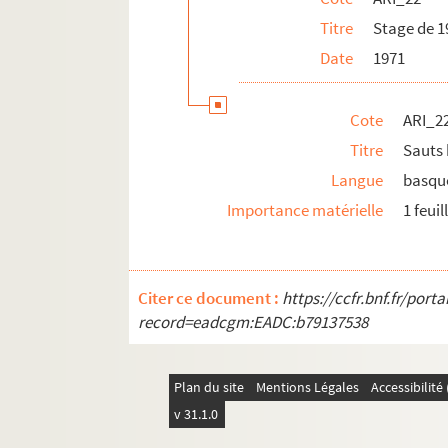
Titre
Stage de 1
Date
1971
Cote
ARI_2
Titre
Sauts 
Langue
basqu
Importance matérielle
1 feuil
Citer ce document :
https://ccfr.bnf.fr/por
record=eadcgm:EADC:b79137538
Plan du site
Mentions Légales
Accessibilit
v 31.1.0