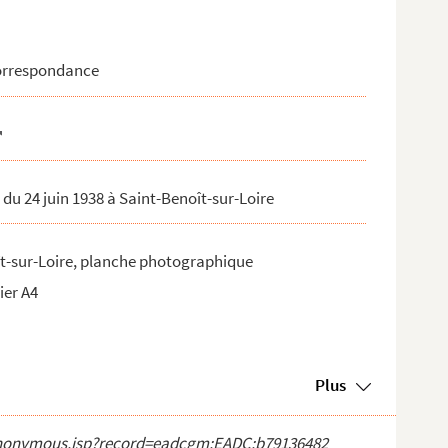
correspondance
du 24 juin 1938 à Saint-Benoît-sur-Loire
t-sur-Loire, planche photographique
ier A4
Plus
ct_anonymous.jsp?record=eadcgm:EADC:b79136482