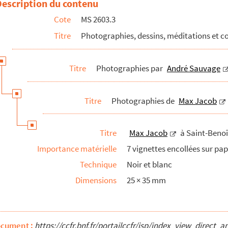
Description du contenu
Cote
MS 2603.3
espondance
Titre
Photographies, dessins, méditations et 
Titre
Photographies par
André Sauvage
nt-Benoît-sur-Loire
Titre
Photographies de
Max Jacob
il gauche
Titre
Max Jacob
à Saint-Benoî
basilique de Saint-Benoît-sur-Loire
Importance matérielle
7 vignettes encollées sur pap
Technique
Noir et blanc
tain
Dimensions
25 × 35 mm
 photographique
e travail
à Saint-Benoît-sur-Loire
ocument :
https://ccfr.bnf.fr/portailccfr/jsp/index_view_dire