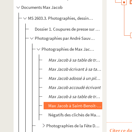
Documents Max Jacob
MS 2603.3. Photographies, dessins, méditations et corr
Dossier 1. Coupures de presse sur Max Jacob
Photographies par André Sauvage
Photographies de Max Jacob du 24 juin 1938 à Sai
Max Jacob à sa table de travail profil droit
Max Jacob écrivant à sa table de travail, prof
Max Jacob adossé à un pilier du porche de la 
Max Jacob accoudé écrivant
Max Jacob à sa table de travail regard au loin
Max Jacob à Saint-Benoît-sur-Loire, planche
Négatifs des clichés de Max Jacob à sa table d
Photographies de la Fête Dieu du 26 juin 1938, 
Citer ce d