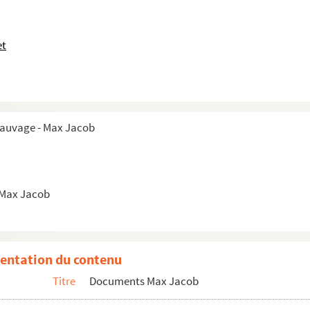
et
Sauvage - Max Jacob
 Max Jacob
entation du contenu
Titre
Documents Max Jacob
es et artistiques