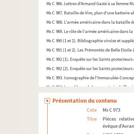
Ms C 986. Lettres d'Armand Gasté à sa femme Ma
Ms C 987. Bataille de Vire, plan d'une batterie 
Ms C 988. L'armée américaine dans la bataille d
Ms C 989. Le rôle de l'armée américaine dans la
Ms C 990 (1 et 2). Bibliographie viroise et supp
Ms C 991 (1 et 2). Les Prémontés de Belle Etoile 
Ms C 992 (1). Enquête sur les Saints protecteurs
Ms C 992 (2). Enquête sur les Saints protecteurs
Ms C 993. Iconographie de l'Immaculée-Concepti
Ms C 994. La noblesse de la sergenterie de Thor
Ms C 995 (1 à 13). Etudes historiques sur la r
Présentation du contenu
Ms C 996. Mélanges poétiques, par Camille Dr
Cote
Ms C 973
Ms C 997. Poésies et articles divers relatifs à 
Titre
Pièces relati
Ms C 998. Poésies de E. Lefrançois de Vire
évêque d'Avra
Ms C 999. Notice imprimée de Butet-Hamel sur Alb