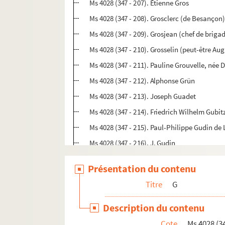
Ms 4028 (347 - 207). Étienne Gros
Ms 4028 (347 - 208). Grosclerc (de Besançon
Ms 4028 (347 - 209). Grosjean (chef de briga
Ms 4028 (347 - 210). Grosselin (peut-être Aug
Ms 4028 (347 - 211). Pauline Grouvelle, née 
Ms 4028 (347 - 212). Alphonse Grün
Ms 4028 (347 - 213). Joseph Guadet
Ms 4028 (347 - 214). Friedrich Wilhelm Gubit
Ms 4028 (347 - 215). Paul-Philippe Gudin de 
Ms 4028 (347 - 216). J. Gudin
Ms 4028 (347 - 217). Alexandre Guénard (bib
Présentation du contenu
Ms 4028 (347 - 216 bis). Louis-Jean Guéneba
Titre
G
Ms 4028 (347 - 217 bis). Baron André Laure
Ms 4028 (347 - 218). Alphonse Guepratte (ch
Description du contenu
Ms 4028 (347 - 219). Benjamin Guérard (bibl
Cote
Ms 4028 (34