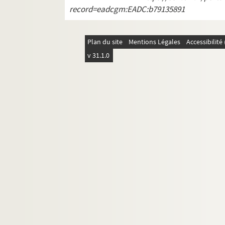
record=eadcgm:EADC:b79135891
Plan du site
Mentions Légales
Accessibilit
v 31.1.0