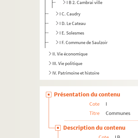
I B 2. Cambrai ville
I C. Caudry
I D. Le Cateau
I E. Solesmes
I F. Commune de Saulzoir
II. Vie économique
III. Vie politique
IV. Patrimoine et histoire
Présentation du contenu
Cote
I
Titre
Communes
Description du contenu
Cote
I B