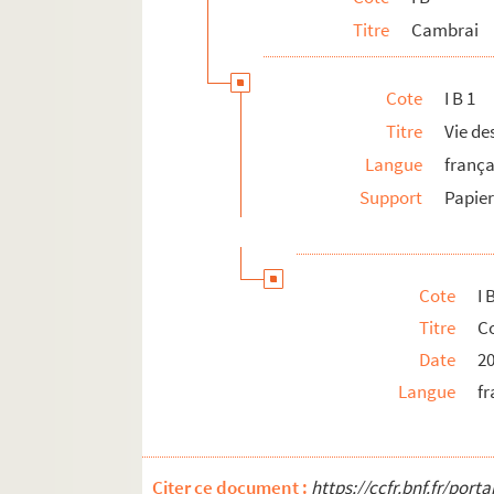
Titre
Cambrai
Cote
I B 1
Titre
Vie d
Langue
frança
Support
Papie
Cote
I 
Titre
Co
Date
2
Langue
fr
Citer ce document :
https://ccfr.bnf.fr/por