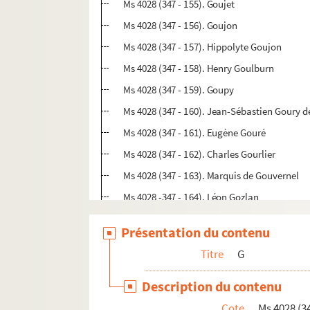
Ms 4028 (347 - 155). Goujet
Ms 4028 (347 - 156). Goujon
Ms 4028 (347 - 157). Hippolyte Goujon
Ms 4028 (347 - 158). Henry Goulburn
Ms 4028 (347 - 159). Goupy
Ms 4028 (347 - 160). Jean-Sébastien Goury de
Ms 4028 (347 - 161). Eugène Gouré
Ms 4028 (347 - 162). Charles Gourlier
Ms 4028 (347 - 163). Marquis de Gouvernel
Ms 4028 -347 - 164). Léon Gozlan
Ms 4028 (347 - 165). Léon Grachet
Présentation du contenu
Ms 4028 (347 - 166). Ch. H. Graf
Titre
G
Ms 4028 (347 - 167). Jules Gram (docteur en 
Ms 4028 (347 - 168). Antoine-Pierre de Gra
Description du contenu
Ms 4028 (347 - 169). François Joseph de Gr
Cote
Ms 4028 (34