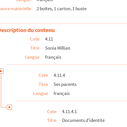
ance matérielle
2 boîtes, 1 carton, 1 buste
Description du contenu
Cote
4.11
Titre
Sonia Millian
Langue
français
Cote
4.11.4
Titre
Ses parents
Langue
français
Cote
4.11.4.1
Titre
Documents d'identité