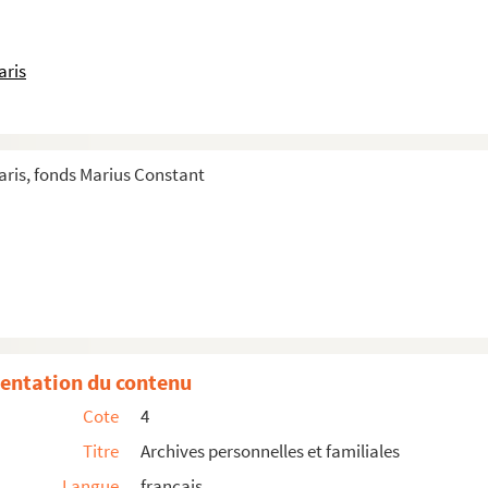
aris
ris, fonds Marius Constant
entation du contenu
Cote
4
Titre
Archives personnelles et familiales
ées par Marius Constant
Langue
français