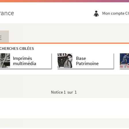
rance
Mon compte C
E
CHERCHES CIBLÉES
Imprimés
Base
multimédia
Patrimoine
Notice
1 sur 1