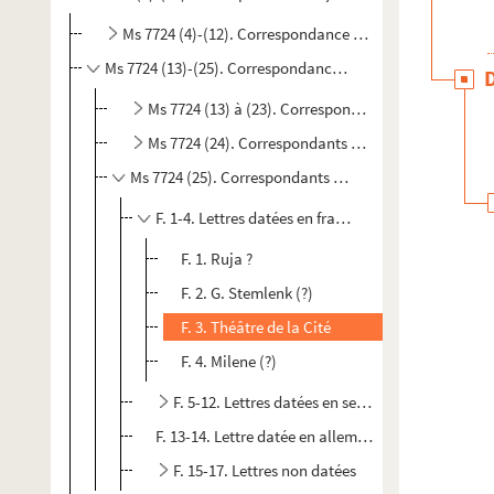
Ms 7724 (4)-(12). Correspondance reçue par Marc Barb
Ms 7724 (13)-(25). Correspondance reçue par Olga Barbe
Ms 7724 (13) à (23). Correspondants classés de A à 
Ms 7724 (24). Correspondants connus par leur seu
Ms 7724 (25). Correspondants non identifiés
F. 1-4. Lettres datées en français
F. 1. Ruja ?
F. 2. G. Stemlenk (?)
F. 3. Théâtre de la Cité
F. 4. Milene (?)
F. 5-12. Lettres datées en serbe
F. 13-14. Lettre datée en allemand de G. et M. P....in
F. 15-17. Lettres non datées