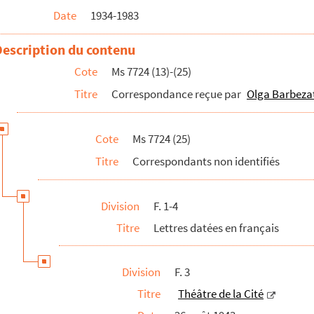
Date
1934-1983
ezat
zat
Description du contenu
Z
Cote
Ms 7724 (13)-(25)
l prénom
Titre
Correspondance reçue par
Olga Barbeza
Cote
Ms 7724 (25)
Titre
Correspondants non identifiés
Division
F. 1-4
Titre
Lettres datées en français
Division
F. 3
i (?)
Titre
Théâtre de la Cité