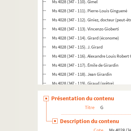
Ms 4028 (347 - 110). Gimel
Ms 4028 (347 - 111). Pierre-Louis Ginguené
Ms 4028 (347 - 112). Giniez, docteur (peut-êt
Ms 4028 (347 - 113). Vincenzo Gioberti
Ms 4028 (347 - 114). Girard (économe)
Ms 4028 (347 - 115). J. Girard
Ms 4028 (347 - 116). Alexandre Louis Robert
Ms 4028 (347 - 117). Émile de Girardin
Ms 4028 (347 - 118). Jean Girardin
Ms 4028 (347 - 119). Giraud (prêtre)
Ms 4028 (347 - 120). Abbé Giraud (sous-biblio
Présentation du contenu
Ms 4028 (347 - 121). Charles Giraud
Titre
G
Ms 4028 (347 - 122). Joseph-Philibert Giraul
Ms 4028 (347 - 123). Girette (employé au min
Description du contenu
Ms 4028 (347 - 124). Girod ainé (de Rennes)
Cote
Ms 4028 (34