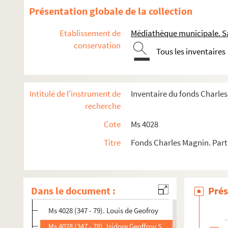
Ms 4028 (347 - 65). Gazzera
Présentation globale de la collection
Ms 4028 (347 - 66). Auguste Geffroy
Etablissement de
Médiathèque municipale. Sa
Ms 4028 (347 - 67). Auguste-Nicolas Gendrin
conservation
Tous les inventaires
Ms 4028 (347 - 68). Genet (peut-être Edme-Jacques Genet)
Ms 4028 (347 - 69). Jean-Baptiste-Modeste Gence
Ms 4028 (347 - 70). Alphonse Génie
Intitulé de l'instrument de
Inventaire du fonds Charle
Ms 4028 (347 - 71). F. Génin
recherche
Ms 4028 (347 - 72). Madame de Genlis (peut-être Stéphanie
Cote
Ms 4028
Ms 4028 (347 - 73). Antoine Eugène Genoude, dit l’abbé 
Titre
Fonds Charles Magnin. Parti
Ms 4028 (347 - 74). Jules Genouille
Ms 4028 (347 - 75). Justin Gensoul
Ms 4028 (347 - 76). Pierre Genty de Bussy
Dans le document :
Prés
Ms 4028 (347 - 77). Étienne Geoffroy Saint-Hilaire
Ms 4028 (347 - 79). Louis de Geofroy
Ms 4028 (347 - 78). Isidore Geoffroy Saint-Hilaire et sa so