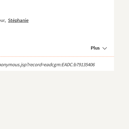
eur,
Stéphanie
Plus
ct_anonymous.jsp?record=eadcgm:EADC:b79135406