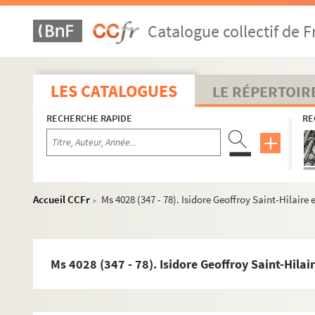
Ms 4028 (347 - 51). Paul Louis Gaultier de Kervéguen
Catalogue collectif de F
Ms 4028 (347 - 52). Abbé Gaume (probablement Jean-Jo
Ms 4028 (347 - 53). Gaume (notaire)
Ms 4028 (347 - 54). Pierre Stanislas Gaussuron-Despréaux
LES CATALOGUES
LE RÉPERTOIR
Ms 4028 (347 - 55). Louis François Frédéric Gauthey
RECHERCHE RAPIDE
RE
Ms 4028 (347 - 56). Aubin Gauthier
Ms 4028 (347 - 57). Martin-Pierre Gauthier
Ms 4028 (347 - 58). Charles Gauthier (de Salins)
Ms 4028 (347 - 59). Henri François Gauthier de Claubry
Accueil CCFr
Ms 4028 (347 - 78). Isidore Geoffroy Saint-Hilaire 
>
Ms 4028 (347 - 60). Gauthier
Ms 4028 (347 - 61). Gay de Marnoz
Ms 4028 (347 - 62). Sophie Gay
Ms 4028 (347 - 78). Isidore Geoffroy Saint-Hilai
Ms 4028 (347 - 63). Joseph Louis Gay-Lussac
Ms 4028 (347 - 64). Madame L. Gazano