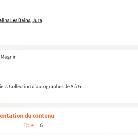
lins Les Bains, Jura
s Magnin
-Félicité Du Crest comtesse de Genlis)
de Genoude
e 2. Collection d'autographes de A à G
entation du contenu
Titre
G
eur, Stéphanie