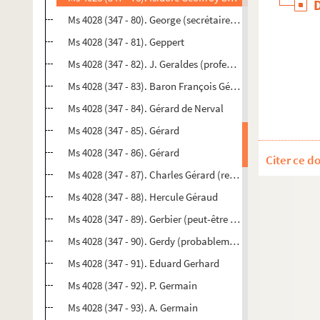
Ms 4028 (347 - 80). George (secrétaire de l’académie de 
Ms 4028 (347 - 81). Geppert
Ms 4028 (347 - 82). J. Geraldes (professeur agrégé à la fa
Ms 4028 (347 - 83). Baron François Gérard
Ms 4028 (347 - 84). Gérard de Nerval
Ms 4028 (347 - 85). Gérard
Ms 4028 (347 - 86). Gérard
Citer ce d
Ms 4028 (347 - 87). Charles Gérard (représentant du peupl
Ms 4028 (347 - 88). Hercule Géraud
Ms 4028 (347 - 89). Gerbier (peut-être Pierre-Jean-Baptist
Ms 4028 (347 - 90). Gerdy (probablement Pierre Nicolas G
Ms 4028 (347 - 91). Eduard Gerhard
Ms 4028 (347 - 92). P. Germain
Ms 4028 (347 - 93). A. Germain