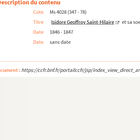
Description du contenu
Besançon)
Cote
Ms 4028 (347 - 78)
Titre
Isidore Geoffroy Saint-Hilaire
et sa so
culté de médecine de Paris)
Date
1846 - 1847
Date
sans date
ocument :
https://ccfr.bnf.fr/portailccfr/jsp/index_view_dire
e)
e Gerbier)
erdy)