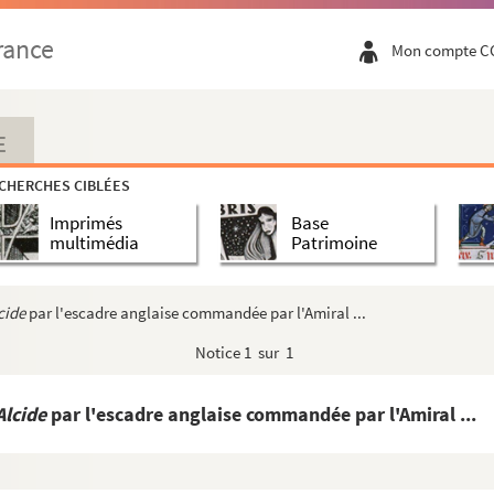
ère Charlevois : Acadie
s le commandement de Monsieur de la Martinière
rance
Mon compte C
u Cap Breton
, par Thomas Pichon
E
 refugiées dépendantes du commandement de Beauséjou...
CHERCHES CIBLÉES
refugiées dépendantes du commandement de Beauséjour...
Imprimés
Base
endants du commandement de Beauséjour dans l'Acadie...
multimédia
Patrimoine
erte et Le Portage Sainte-Marguerite
pe, La Butte, Pont-Abuot [Pont-à-Buot ?]
cide
par l'escadre anglaise commandée par l'Amiral ...
de l'Acadie
Notice
1 sur 1
t de Beauséjour
ions et marchandises que le Roi envoie à la P...
Alcide
par l'escadre anglaise commandée par l'Amiral ...
e la Marine : Supplique des habitants français...