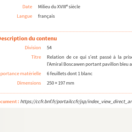
s sur les forts de Gasparau, Beauséjour etc., t...
e
Date
Milieu du XVIII
siècle
giés de l'Acadie à Beauséjour (1er février 1...
Langue
français
un de ses amis en date du 16 janvier 1754, su...
lliers capitaine commandant des troupes de Sa Ma...
Description du contenu
e Boston. Extrait de la lettre de Monsieur D...
llement de Québec ou Louisbourg)
Division
54
rence, commandant en chef de la Province de l'A...
Titre
Relation de ce qui s'est passé à la pris
l'Amiral Boscawen portant pavillon bleu a
entez à Monsieur le marquis Duquesne, gouverneur...
portance matérielle
6 feuillets dont 1 blanc
 de la mission de l'Acadie anglaise ou de la No...
Dimensions
250 × 197 mm
ies de ce pays (cartes)
tre de Monsieur de la Galissionnière
ocument :
https://ccfr.bnf.fr/portailccfr/jsp/index_view_dire
l'escadre anglaise commandée par l'Amiral ...
ide
commandé par Monsieur Hocquard et le
Lys
pa...
fax par l'escadre de l'Amiral Boscawen
nt dans le fort de Beauséjour