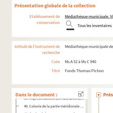
27. Monsieur Desherbiers écrivait au Ministre le 17 septe
Présentation globale de la collection
28. Extrait de la déclaration du sieur Vergor du Chambo
Etablissement de
Médiathèque municipale. Vi
29. Notes historiques
conservation
Tous les inventaires
30. Etat dans lequel se trouvait le 9 septembre 1751 la co
31. Mémoire qui regarde les affaires présentes de l'Acadie
30. Projet d'un établissement dans La Brador, proposé p
Intitulé de l'instrument de
Médiathèque municipale de
33. Ile Royale, duplicata : Motifs des Sauvages Mikmaques 
recherche
34. Paroles de Monsieur de Contrecoeur aux Nations (les I
Cote
Ms A 52 à Ms C 940
35. Mémoire concernant l'établissement français fait sur les
Titre
Fonds Thomas Pichon
36. Note relative à la fortification d'une ville [Louisbourg
37. Copie d'une lettre à Monseigneur... relative aux visées
38. Description de la ville d'Halifax, de son port, de ses e
Dans le document :
Prés
39. Représentations des habitants de l'Acadie
40. Colonie de la partie méridionale de la Nouvelle-France