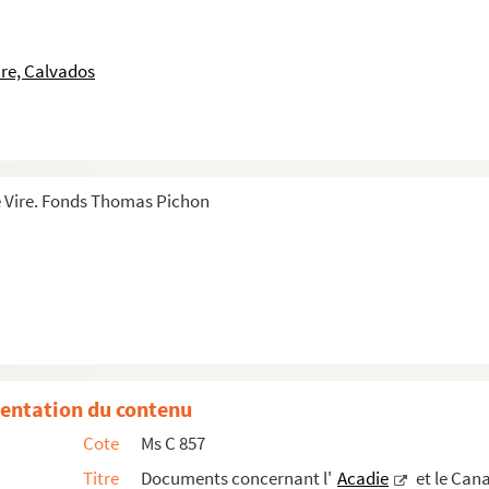
mbre 1750
n, capitaine commandant le brigantin
Le Saint-Fra...
re, Calvados
lonie anglaise nouvellement établie à Chibouct...
ar Monsieur Rousseau de Villejouin, commandant ac...
 Vire. Fonds Thomas Pichon
et Marichites de continuer la guerre contre le...
roquois, Chaouanons, Loups et autres nations). ...
 frontières de l'Acadie à la fin de l'année ...
]
 anglaises sur la Nouvelle-France, datée de L...
nvirons, de ses troupes et habitants, etc.
entation du contenu
Cote
Ms C 857
 en Canada : Tableau de l'état actuel des miss...
Titre
Documents concernant l'
Acadie
et le Can