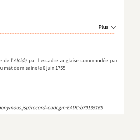
Plus
e de l'
Alcide
par l'escadre anglaise commandée par
u mât de misaine le 8 juin 1755
ct_anonymous.jsp?record=eadcgm:EADC:b79135165