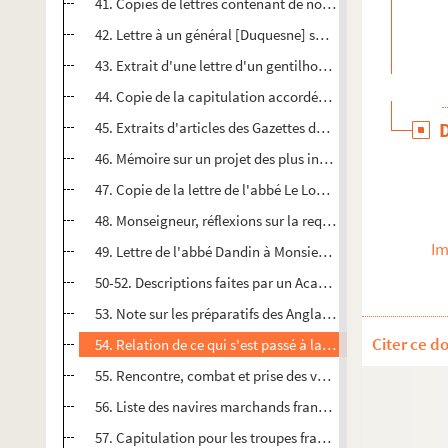
41. Copies de lettres contenant de nombreux renseignement
42. Lettre à un général [Duquesne] sur la situation des réfu
43. Extrait d'une lettre d'un gentilhomme de la Virginie à 
44. Copie de la capitulation accordée par Monsieur de Vi
45. Extraits d'articles des Gazettes de Londres, de Paris, d
46. Mémoire sur un projet des plus intéressants (ravitai
47. Copie de la lettre de l'abbé Le Loutre à Monsieur Law
48. Monseigneur, réflexions sur la requête que vous prés
Im
49. Lettre de l'abbé Dandin à Monsieur Le Loutre. Mémoire
50-52. Descriptions faites par un Acadien de quelques part
53. Note sur les préparatifs des Anglais et copie d'une let
Citer ce d
54. Relation de ce qui s'est passé à la prise de l'
Alcide
par 
55. Rencontre, combat et prise des vaisseaux du Roi l'
Alc
56. Liste des navires marchands français conduits à Hali
57. Capitulation pour les troupes françaises qui se trouve