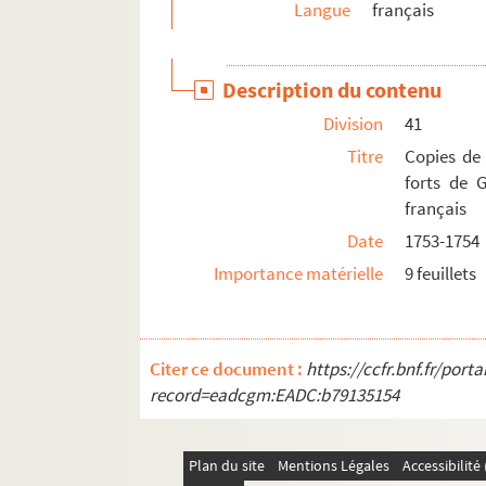
Langue
français
Description du contenu
Division
41
Titre
Copies de
forts de G
français
Date
1753-1754
Importance matérielle
9 feuillets
Citer ce document :
https://ccfr.bnf.fr/por
record=eadcgm:EADC:b79135154
Plan du site
Mentions Légales
Accessibilit