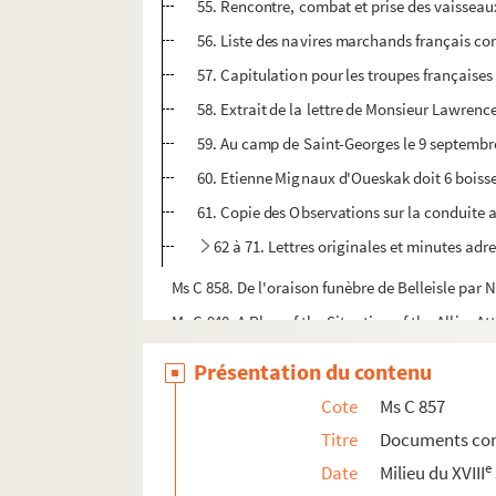
55. Rencontre, combat et prise des vaisseaux
56. Liste des navires marchands français co
57. Capitulation pour les troupes françaises
58. Extrait de la lettre de Monsieur Lawrence
59. Au camp de Saint-Georges le 9 septembre 
60. Etienne Mignaux d'Oueskak doit 6 boiss
61. Copie des Observations sur la conduite a
62 à 71. Lettres originales et minutes adr
Ms C 858. De l'oraison funèbre de Belleisle par 
Ms C 940. A Plan of the Situation of the Allies 
Présentation du contenu
Cote
Ms C 857
Titre
Documents con
e
Date
Milieu du XVIII