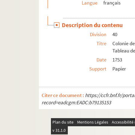
Langue
français
Description du contenu
Division
40
Titre
Colonie de
Tableau de
Date
1753
Support
Papier
Citer ce document :
https://ccfr.bnf.fr/por
record=eadcgm:EADC:b79135153
Plan du site
Mentions Légales
Accessibilit
v 31.1.0