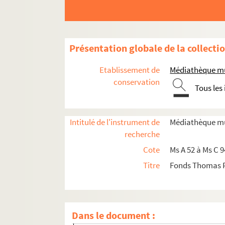
24. Tarif des prix auxquels seront vendus les
25. A Monseigneur Rouillé, ministre et secrét
26. Notes historiques
Présentation globale de la collecti
27. Monsieur Desherbiers écrivait au Ministr
28. Extrait de la déclaration du sieur Ver
Etablissement de
Médiathèque mu
29. Notes historiques
conservation
Tous les
30. Etat dans lequel se trouvait le 9 septem
31. Mémoire qui regarde les affaires présent
Intitulé de l'instrument de
Médiathèque mu
30. Projet d'un établissement dans La Brad
recherche
33. Ile Royale, duplicata : Motifs des Sauva
Cote
Ms A 52 à Ms C 
34. Paroles de Monsieur de Contrecoeur aux 
Titre
Fonds Thomas 
35. Mémoire concernant l'établissement françai
36. Note relative à la fortification d'une vil
37. Copie d'une lettre à Monseigneur... relat
Dans le document :
38. Description de la ville d'Halifax, de son 