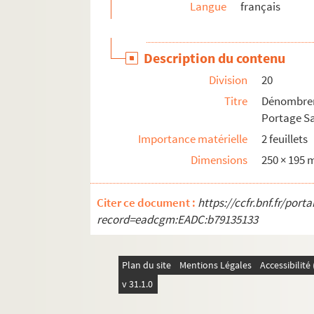
Langue
français
48. Monseigneur, réflexions sur la requête 
49. Lettre de l'abbé Dandin à Monsieur Le Lo
Description du contenu
50-52. Descriptions faites par un Acadien de
Division
20
53. Note sur les préparatifs des Anglais et c
Titre
Dénombrem
54. Relation de ce qui s'est passé à la prise d
Portage S
55. Rencontre, combat et prise des vaisseaux
Importance matérielle
2 feuillets
56. Liste des navires marchands français co
Dimensions
250 × 195
57. Capitulation pour les troupes françaises
58. Extrait de la lettre de Monsieur Lawrence
Citer ce document :
https://ccfr.bnf.fr/por
59. Au camp de Saint-Georges le 9 septembre 
record=eadcgm:EADC:b79135133
60. Etienne Mignaux d'Oueskak doit 6 boiss
61. Copie des Observations sur la conduite a
Plan du site
Mentions Légales
Accessibilit
62 à 71. Lettres originales et minutes adr
v 31.1.0
Ms C 858. De l'oraison funèbre de Belleisle par 