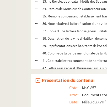
33. Ile Royale, duplicata : Motifs des Sauva
34. Paroles de Monsieur de Contrecoeur aux 
35. Mémoire concernant l'établissement françai
36. Note relative à la fortification d'une vil
37. Copie d'une lettre à Monseigneur... relat
38. Description de la ville d'Halifax, de son 
39. Représentations des habitants de l'Acad
40. Colonie de la partie méridionale de la N
41. Copies de lettres contenant de nombreux 
42. Lettre à un général [Duquesne] sur la situ
43. Extrait d'une lettre d'un gentilhomme de 
Présentation du contenu
44. Copie de la capitulation accordée par M
Cote
Ms C 857
45. Extraits d'articles des Gazettes de Londre
Titre
Documents con
46. Mémoire sur un projet des plus intéress
e
Date
Milieu du XVIII
47. Copie de la lettre de l'abbé Le Loutre à