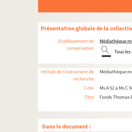
Ms C 832. De l'Histoire des Sevarambes, autog
Ms C 833. Ouvrage sur l'histoire, les moeurs et
Ms C 834. Notes autographes de Thomas Pichon 
Présentation globale de la collecti
Ms C 835. Copie d'une lettre que le sieur Seron f
Ms C 836. Copies d'une lettre du Père Castel, jés
Etablissement de
Médiathèque mu
Ms C 837. Recueil factice de poésies de tous gen
conservation
Tous les
Ms C 838. Copie de la lettre à Son Altesse Roya
Ms C 839. Copie de la lettre écrite par Mademoi
Intitulé de l'instrument de
Médiathèque mu
Ms C 840. Copie de la lettre de Voltaire à Jore,
recherche
Ms C 841 et 841 bis. Lettre de Madame de Fonte
Cote
Ms A 52 à Ms C 
Ms C 842. Lettre au Prince de Chalais à Sceaux 
Titre
Fonds Thomas 
Ms C 843. Lettre autographe du marquis de Dr
Ms C 844. Pièces autographes de Thomas Picho
Ms C 845. Copies de lettres
Dans le document :
Ms C 846. Brouillons, projets et modèles de let