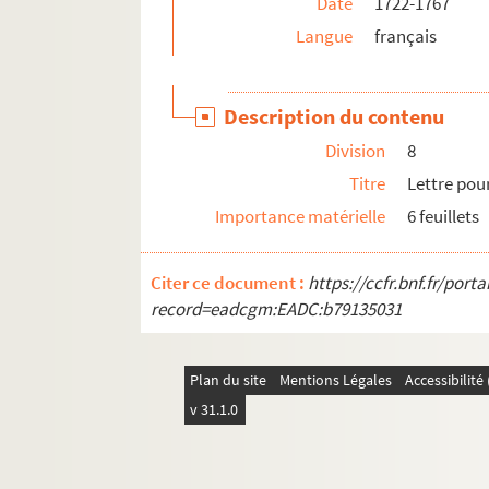
Date
1722-1767
Langue
français
Description du contenu
Division
8
Titre
Lettre pour
Importance matérielle
6 feuillets
Citer ce document :
https://ccfr.bnf.fr/por
record=eadcgm:EADC:b79135031
Plan du site
Mentions Légales
Accessibilit
v 31.1.0