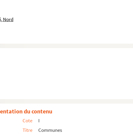
i, Nord
entation du contenu
Cote
I
Titre
Communes