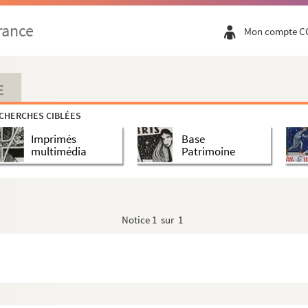
rance
Mon compte C
E
CHERCHES CIBLÉES
Imprimés
Base
multimédia
Patrimoine
Notice
1 sur 1