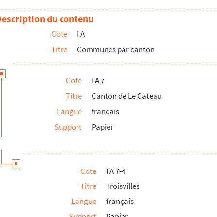
Description du contenu
Cote
I A
Titre
Communes par canton
Cote
I A 7
Titre
Canton de Le Cateau
Langue
français
Support
Papier
Cote
I A 7-4
Titre
Troisvilles
Langue
français
Support
Papier