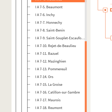
I A 7-5. Beaumont
I A 7-6. Inchy
I A 7-7. Honnechy
I A 7-8. Saint-Benin
I A 7-9. Saint-Souplet-Escaufourt
I A 7-10. Rejet-de-Beaulieu
I A 7-11. Bazuel
I A 7-12. Mazinghien
I A 7-13. Pommereuil
I A 7-14. Ors
I A 7-15. La Groise
I A 7-16. Catillon-sur-Sambre
I A 7-17. Maurois
I A 7-18. Reumont