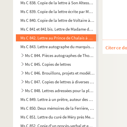
Ms C 838. Copie de la lettre à Son Altesse Royale Madame la 
Ms C 839. Copie de la lettre écrite par Mademoiselle de Seine
Ms C 840. Copie de la lettre de Voltaire à Jore, datée de Cire
Ms C 841 et 841 bis. Lettre de Madame de Fontenelle. Lettre
Ms C 842. Lettre au Prince de Chalais à Sceaux et lettre à u
Ms C 843. Lettre autographe du marquis de Dreux-Brézé, Gr
Citer ce d
Ms C 844. Pièces autographes de Thomas Pichon : lettres et
Ms C 845. Copies de lettres
Ms C 846. Brouillons, projets et modèles de lettres; presq
Ms C 847. Copies de lettres à diverses dames. Copies de l
Ms C 848. Lettres adressées pour la plupart à Thomas Pichon
Ms C 849. Lettre à un prêtre, auteur des
Nouvelles ecclésiasti
Ms C 850. Deux mémoires de la Ferrière, Grand Doyen des Maitr
Ms C 851. Lettre du curé de Méry près Meulan à Monsieur Pinel,
Ms C 852. Copie d'un procès-verbal et enquête de police conc