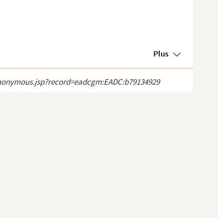
Plus
ct_anonymous.jsp?record=eadcgm:EADC:b79134929