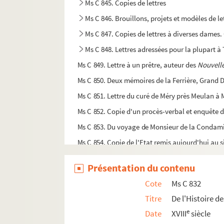
Ms C 845. Copies de lettres
Ms C 846. Brouillons, projets et modèles de 
Ms C 847. Copies de lettres à diverses dames
Ms C 848. Lettres adressées pour la plupart à
Ms C 849. Lettre à un prêtre, auteur des
Nouvelle
Ms C 850. Deux mémoires de la Ferrière, Grand D
Ms C 851. Lettre du curé de Méry près Meulan à Mo
Ms C 852. Copie d'un procès-verbal et enquête d
Ms C 853. Du voyage de Monsieur de la Condami
Ms C 854. Copie de l'Etat remis aujourd'hui au s
Ms C 855. Tarif des monnaies d'Allemagne en ar
Présentation du contenu
Ms C 856. Note sur un prétendu fils du roi de Co
Cote
Ms C 832
Ms C 857. Documents concernant l'Acadie et
Titre
De l'Histoire 
Ms C 858. De l'oraison funèbre de Belleisle par 
e
Date
XVIII
siècle
Ms C 940. A Plan of the Situation of the Allies 