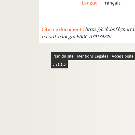
Langue
français
Citer ce document :
https://ccfr.bnf.fr/por
record=eadcgm:EADC:b79134820
Plan du site
Mentions Légales
Accessibilit
v 31.1.0