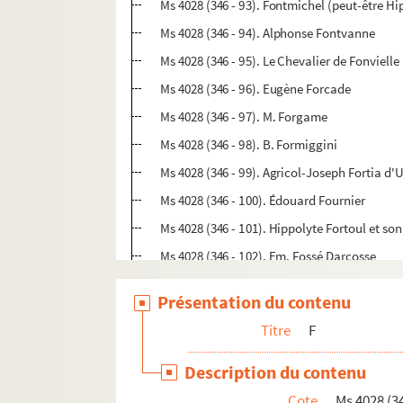
Ms 4028 (346 - 93). Fontmichel (peut-être H
Ms 4028 (346 - 94). Alphonse Fontvanne
Ms 4028 (346 - 95). Le Chevalier de Fonvielle
Ms 4028 (346 - 96). Eugène Forcade
Ms 4028 (346 - 97). M. Forgame
Ms 4028 (346 - 98). B. Formiggini
Ms 4028 (346 - 99). Agricol-Joseph Fortia d
Ms 4028 (346 - 100). Édouard Fournier
Ms 4028 (346 - 101). Hippolyte Fortoul et so
Ms 4028 (346 - 102). Em. Fossé Darcosse
Ms 4028 (346 - 103). Ch. De Fouan (capitaine
Présentation du contenu
Ms 4028 (346 - 104). Édouard Foucaud
Titre
F
Ms 4028 (346 - 105). Foucault (libraire)
Ms 4028 (346 - 106). Paul Foucher
Description du contenu
Ms 4028 (346 - 107). Théodore de Foudras (
Cote
Ms 4028 (34